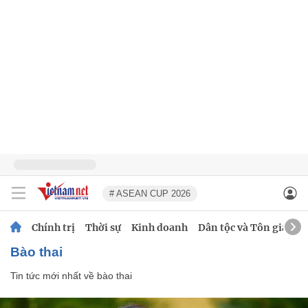
# ASEAN CUP 2026
Chính trị
Thời sự
Kinh doanh
Dân tộc và Tôn giáo
bào thai
Tin tức mới nhất về
bào thai