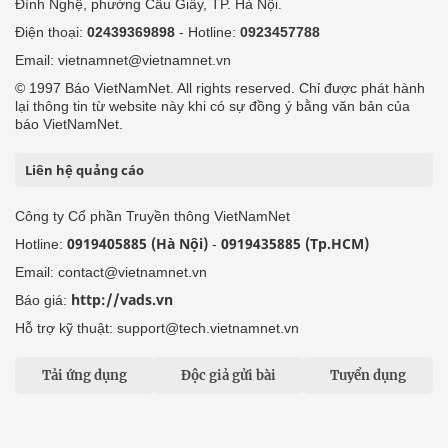
Đình Nghệ, phường Cầu Giấy, TP. Hà Nội.
Điện thoại:
02439369898
- Hotline:
0923457788
Email: vietnamnet@vietnamnet.vn
© 1997 Báo VietNamNet. All rights reserved. Chỉ được phát hành
lại thông tin từ website này khi có sự đồng ý bằng văn bản của
báo VietNamNet.
Liên hệ quảng cáo
Công ty Cổ phần Truyền thông VietNamNet
0919405885 (Hà Nội)
0919435885 (Tp.HCM)
Hotline:
-
Email: contact@vietnamnet.vn
http://vads.vn
Báo giá:
Hỗ trợ kỹ thuật: support@tech.vietnamnet.vn
Tải ứng dụng
Độc giả gửi bài
Tuyển dụng