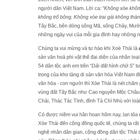
người dân Việt Nam. Lời ca: “
Không xòe không
không trổ bông. Không xòe trai gái không thàn
Tây Bắc, bên dòng sông Mã, sông Chảy, Mường
những ngày vui của mỗi gia đình hay những ng
Chúng ta vui mừng và tự hào khi Xoè Thái là
sản văn hoá phi vật thể đại diện của nhân loạ
54 dân tộc anh em trên “
Dải đất hình chữ S
” t
trọng của kho tàng di sản văn hóa Việt Nam đối 
văn hóa - con người thì Xòe Thái là nét chấm
vùng đất Tây Bắc như Cao nguyên Mộc Châu
Chải, Thác Tác Tình, đỉnh Tà Chì Nhù với loài
Có được niềm vui hân hoan hôm nay, lan tỏa n
Xòe Thái đến cộng đồng quốc tế, chúng ta rất
nghệ nhân dân gian, cộng đồng dân tộc Thái đã