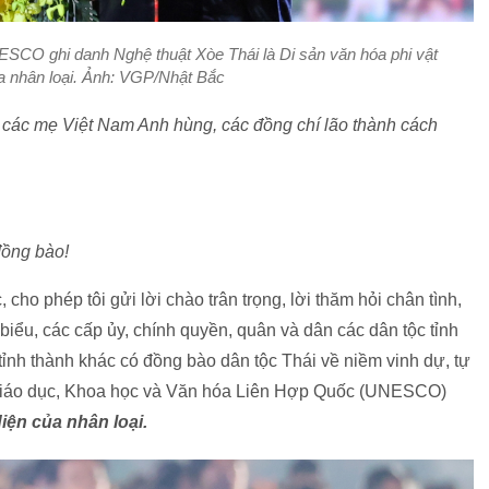
ESCO ghi danh Nghệ thuật Xòe Thái là Di sản văn hóa phi vật
ủa nhân loại. Ảnh: VGP/Nhật Bắc
các mẹ Việt Nam Anh hùng, các đồng chí lão thành cách
đồng bào!
ho phép tôi gửi lời chào trân trọng, lời thăm hỏi chân tình,
 biểu, các cấp ủy, chính quyền, quân và dân các dân tộc tỉnh
tỉnh thành khác có đồng bào dân tộc Thái về niềm vinh dự, tự
Giáo dục, Khoa học và Văn hóa Liên Hợp Quốc (UNESCO)
diện của nhân loại.