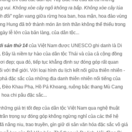
 vui. Không xòe cây ngô không ra bắp. Không xòe cây lúa
h đôi
” ngân vang giữa rừng hoa ban, hoa mận, hoa đào vùng
 Hung đã trở thành món ăn tinh thần không thể thiếu trong
ày lễ lớn của bản làng, của dân tộc...
di sản thứ 14
của Việt Nam được UNESCO ghi danh là Di
i. Đây là niềm tự hào của dân tộc Thái và của cả cộng đồng
ươi đẹp; qua đó, tiếp tục khẳng định sự đóng góp rất quan
với thế giới. Với loại hình du lịch kết nối giữa thiên nhiên -
 phá đặc sắc của những địa danh thiên nhiên nổi tiếng của
, Đèo Khau Phạ, Hồ Pá Khoang, ruộng bậc thang Mù Cang
 hoa chi pâu đặc sắc...
hững giá trị tốt đẹp của dân tộc Việt Nam qua nghệ thuật
 trân trọng sự đóng góp không ngừng nghỉ của các thế hệ
 nâng niu, trao truyền, gìn giữ di sản văn hóa đặc sắc vô giá