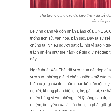
Thủ tướng cùng các đại biểu tham dự Lễ đ
văn hóa phi 
Lễ vinh danh và đón nhận Bằng của UNESCO đ
thống lịch sử, văn hóa, bản sắc. Đây là sự kiệ
chúng ta. Nhiều người đặt câu hỏi vì sao Ngh
trách nhiệm như thế nào? để gìn giữ nét đẹp t
này.
Nghệ thuật Xòe Thái đã vượt qua nét đẹp của 
vươn tới những giá trị chân - thiện - mỹ của 
biểu tượng của tinh thần đoàn kết dân tộc, sự
người, không phân biệt già, trẻ, gái, trai, sự
nhiên hùng vĩ với những triết lý sống cao đẹp
nhiệm, tình yêu của tất cả chúng ta phải giữ g