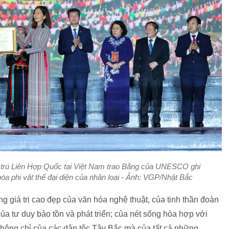
g trú Liên Hợp Quốc tại Việt Nam trao Bằng của UNESCO ghi
óa phi vật thể đại diện của nhân loại - Ảnh: VGP/Nhật Bắc
g giá trị cao đẹp của văn hóa nghệ thuật, của tinh thần đoàn
 của tư duy bảo tồn và phát triển; của nét sống hòa hợp với
ử không chỉ của các dân tộc Tây Bắc mà của tất cả những