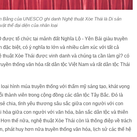
ón Bằng của UNESCO ghi danh Nghệ thuật Xòe Thái là Di sản
vật thể đại diện của nhân loại
ược tổ chức tại mảnh đất Nghĩa Lộ - Yên Bái giàu truyền
n đặc biệt, có ý nghĩa to lớn và nhiều cảm xúc với tất cả
ệ thuật Xòe Thái được vinh danh và chúng ta cần làm gì? có
ruyền thống văn hóa rất dân tộc Việt Nam và rất dân tộc Thái
loại hình múa truyền thống với thẩm mỹ sáng tạo, khát vọng
mỗi thành viên trong cộng đồng các dân tộc Tây Bắc. Đó là
 sẻ chia, tình yêu thương sâu sắc giữa con người với con
 hài hòa giữa con người với văn hóa, bản sắc dân tộc và thiên
. Hơn thế nữa, nghệ thuật Xòe Thái còn là thông điệp về trách
ìn, phát huy hơn nữa truyền thống văn hóa, lịch sử các thế hệ