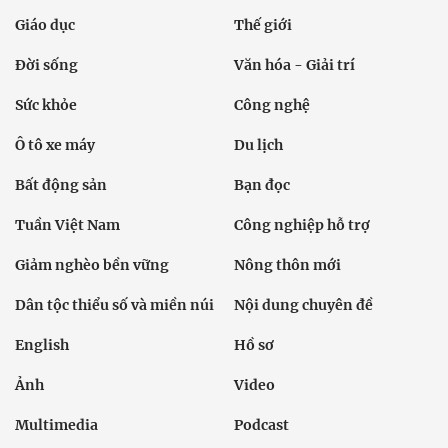
Giáo dục
Thế giới
Đời sống
Văn hóa - Giải trí
Sức khỏe
Công nghệ
Ô tô xe máy
Du lịch
Bất động sản
Bạn đọc
Tuần Việt Nam
Công nghiệp hỗ trợ
Giảm nghèo bền vững
Nông thôn mới
Dân tộc thiểu số và miền núi
Nội dung chuyên đề
English
Hồ sơ
Ảnh
Video
Multimedia
Podcast