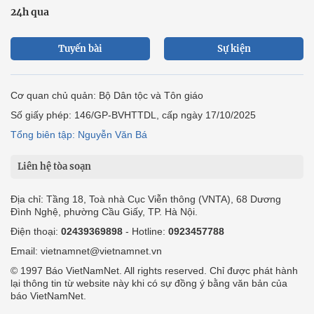
24h qua
Tuyến bài
Sự kiện
Cơ quan chủ quản: Bộ Dân tộc và Tôn giáo
Số giấy phép: 146/GP-BVHTTDL, cấp ngày 17/10/2025
Tổng biên tập: Nguyễn Văn Bá
Liên hệ tòa soạn
Địa chỉ: Tầng 18, Toà nhà Cục Viễn thông (VNTA), 68 Dương
Đình Nghệ, phường Cầu Giấy, TP. Hà Nội.
Điện thoại:
02439369898
- Hotline:
0923457788
Email: vietnamnet@vietnamnet.vn
© 1997 Báo VietNamNet. All rights reserved. Chỉ được phát hành
lại thông tin từ website này khi có sự đồng ý bằng văn bản của
báo VietNamNet.