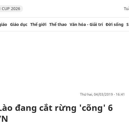
 CUP 2026
Tu
giáo
Giáo dục
Thế giới
Thể thao
Văn hóa - Giải trí
Đời sống
S
thứ hai, 04/03/2019 - 16:41
Lào đang cắt rừng 'cõng' 6
VN