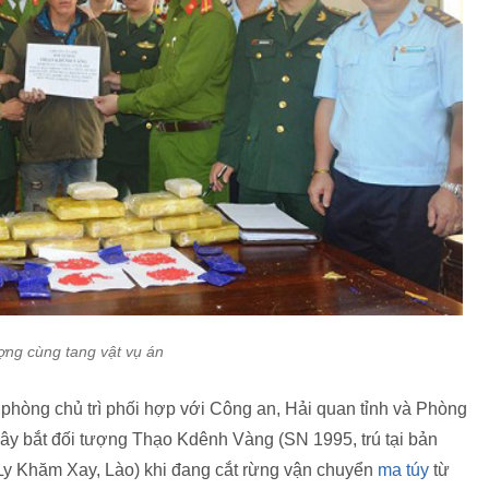
ợng cùng tang vật vụ án
phòng chủ trì phối hợp với Công an, Hải quan tỉnh và Phòng
ây bắt đối tượng Thạo Kdênh Vàng (SN 1995, trú tại bản
y Khăm Xay, Lào) khi đang cắt rừng vận chuyển
ma túy
từ