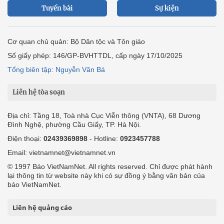
Tuyến bài
Sự kiện
Cơ quan chủ quản: Bộ Dân tộc và Tôn giáo
Số giấy phép: 146/GP-BVHTTDL, cấp ngày 17/10/2025
Tổng biên tập: Nguyễn Văn Bá
Liên hệ tòa soạn
Địa chỉ: Tầng 18, Toà nhà Cục Viễn thông (VNTA), 68 Dương
Đình Nghệ, phường Cầu Giấy, TP. Hà Nội.
Điện thoại:
02439369898
- Hotline:
0923457788
Email: vietnamnet@vietnamnet.vn
© 1997 Báo VietNamNet. All rights reserved. Chỉ được phát hành
lại thông tin từ website này khi có sự đồng ý bằng văn bản của
báo VietNamNet.
Liên hệ quảng cáo