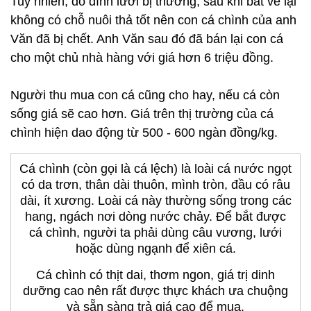
Tuy nhiên, do dính lưới bị thương, sau khi bắt về lại
không có chỗ nuôi thả tốt nên con cá chình của anh
Văn đã bị chết. Anh Văn sau đó đã bán lại con cá
cho một chủ nhà hàng với giá hơn 6 triệu đồng.
Người thu mua con cá cũng cho hay, nếu cá còn
sống giá sẽ cao hơn. Giá trên thị trường của cá
chình hiện dao động từ 500 - 600 ngàn đồng/kg.
Cá chình (còn gọi là cá lệch) là loài cá nước ngọt
có da trơn, thân dài thuôn, mình tròn, đầu có râu
dài, ít xương. Loài cá này thường sống trong các
hang, ngách nơi dòng nước chảy. Để bắt được
cá chình, người ta phải dùng câu vương, lưới
hoặc dùng ngạnh để xiên cá.
Cá chình có thịt dai, thơm ngon, giá trị dinh
dưỡng cao nên rất được thực khách ưa chuộng
và sẵn sàng trả giá cao để mua.