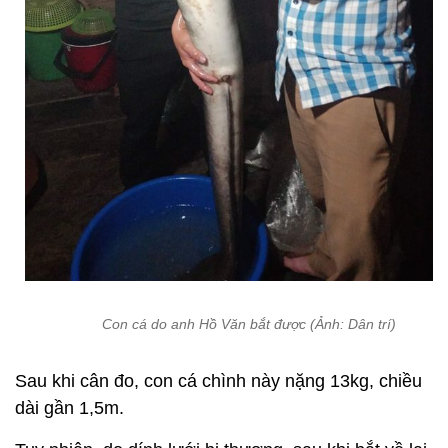
Con cá do anh Hồ Văn bắt được (Ảnh: Dân trí)
Sau khi cân đo, con cá chình này nặng 13kg, chiều
dài gần 1,5m.