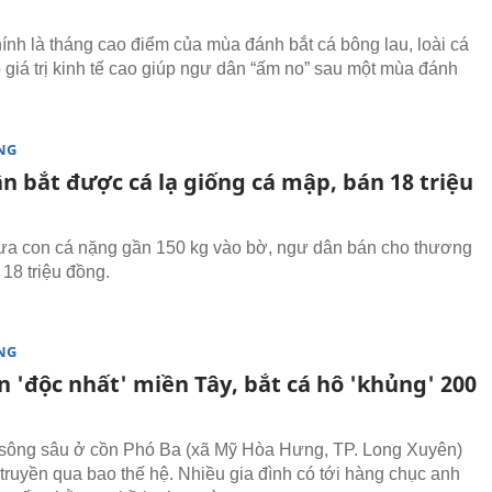
hính là tháng cao điểm của mùa đánh bắt cá bông lau, loài cá
ó giá trị kinh tế cao giúp ngư dân “ấm no” sau một mùa đánh
NG
n bắt được cá lạ giống cá mập, bán 18 triệu
ưa con cá nặng gần 150 kg vào bờ, ngư dân bán cho thương
á 18 triệu đồng.
NG
 'độc nhất' miền Tây, bắt cá hô 'khủng' 200
sông sâu ở cồn Phó Ba (xã Mỹ Hòa Hưng, TP. Long Xuyên)
truyền qua bao thế hệ. Nhiều gia đình có tới hàng chục anh