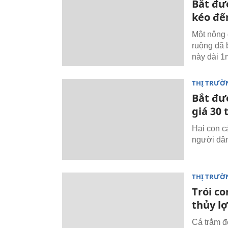
Bắt đượ
kéo đế
Một nông 
ruộng đã b
này dài 1
THỊ TRƯỜ
Bắt đư
giá 30 
Hai con c
người dân 
THỊ TRƯỜ
Trói c
thủy l
Cá trắm đ