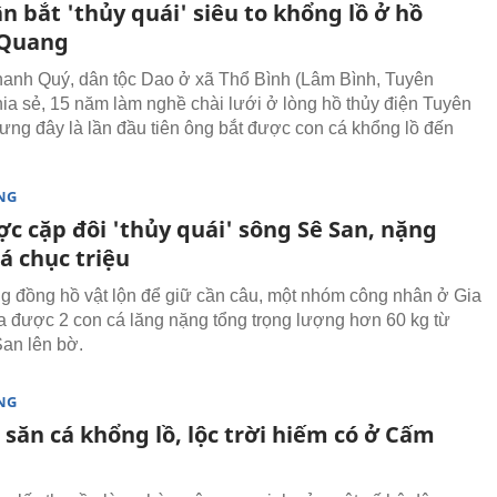
 bắt 'thủy quái' siêu to khổng lồ ở hồ
 Quang
anh Quý, dân tộc Dao ở xã Thổ Bình (Lâm Bình, Tuyên
ia sẻ, 15 năm làm nghề chài lưới ở lòng hồ thủy điện Tuyên
ng đây là lần đầu tiên ông bắt được con cá khổng lồ đến
NG
c cặp đôi 'thủy quái' sông Sê San, nặng
á chục triệu
ng đồng hồ vật lộn để giữ cần câu, một nhóm công nhân ở Gia
a được 2 con cá lăng nặng tổng trọng lượng hơn 60 kg từ
an lên bờ.
NG
săn cá khổng lồ, lộc trời hiếm có ở Cấm