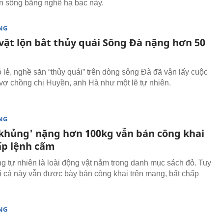
 sống bằng nghề hạ bạc này.
NG
 vật lộn bắt thủy quái Sông Đà nặng hơn 50
 lẻ, nghề săn “thủy quái” trên dòng sông Đà đã vận lấy cuộc
vợ chồng chị Huyền, anh Hà như một lẽ tự nhiên.
NG
'khủng' nặng hơn 100kg vẫn bán công khai
ấp lệnh cấm
ng tự nhiên là loài động vật nằm trong danh mục sách đỏ. Tuy
ại cá này vẫn được bày bán công khai trên mạng, bất chấp
NG