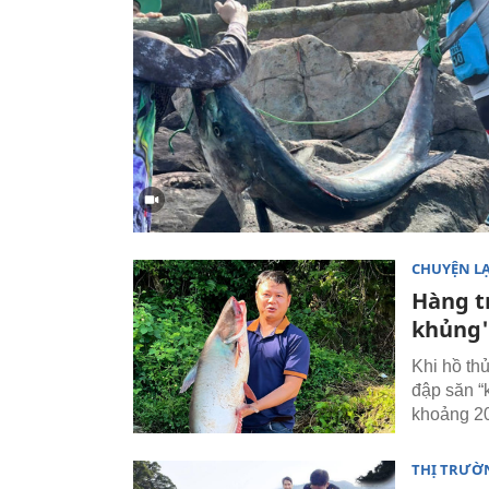
CHUYỆN L
Hàng t
khủng'
Khi hồ th
đập săn “
khoảng 2
THỊ TRƯỜ