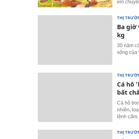
em chuyên
THỊ TRƯỜ
Ba giờ
kg
30 năm có
sống của 
THỊ TRƯỜ
Cá hô 
bất ch
Cá hô tro
nhiên, lo
lệnh cấm.
THỊ TRƯỜ