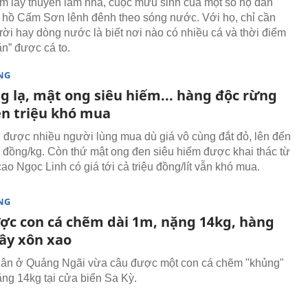
 lấy thuyền làm nhà, cuộc mưu sinh của một số hộ dân
 hồ Cấm Sơn lênh đênh theo sóng nước. Với họ, chỉ cần
trời hay dòng nước là biết nơi nào có nhiều cá và thời điểm
ăn” được cá to.
NG
g lạ, mật ong siêu hiếm... hàng độc rừng
ền triệu khó mua
được nhiều người lùng mua dù giá vô cùng đắt đỏ, lên đến
ệu đồng/kg. Còn thứ mật ong đen siêu hiếm được khai thác từ
ao Ngọc Linh có giá tới cả triệu đồng/lít vẫn khó mua.
NG
ợc con cá chẽm dài 1m, nặng 14kg, hàng
ây xôn xao
dân ở Quảng Ngãi vừa câu được một con cá chẽm "khủng"
ặng 14kg tại cửa biển Sa Kỳ.