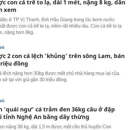
c con cá trê to lạ, dài 1 mét, nặng 8 kg, dân
n xem
dân ở TP Vị Thanh, tỉnh Hậu Giang trong lúc bơm nước
ắt được con cá trê to lạ, mồm rất nhiều râu. Con cá trê to lạ
m, nặng hơn 8kg.
NG
ợc 2 con cá lệch 'khủng' trên sông Lam, bán
triệu đồng
á lệch nặng hơn 30kg được một chủ nhà hàng mua lại của
sở tại với giá gần 30 triệu đồng.
NG
on 'quái ngư' cá trắm đen 36kg câu ở đập
ợi tỉnh Nghệ An bằng dây thừng
en nặng 36 kg, dài 1,5 m được một cần thủ huyện Con