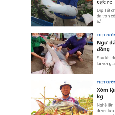
cực rẻ
Dịp Tết c
da trơn c
bắt.
THỊ TRƯỜ
Ngư dâ
đồng
Sau khi đ
lái với gi
THỊ TRƯỜ
Xóm lặn
kg
Nghề lặn 
được lưu 