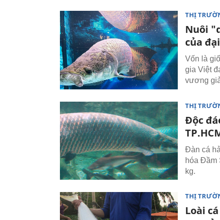
THỊ TRƯỜ
Nuôi "
của đại
Vốn là gi
gia Việt 
vương giả
THỊ TRƯỜ
Độc đá
TP.HC
Đàn cá hả
hóa Đầm S
kg.
THỊ TRƯỜ
Loài c