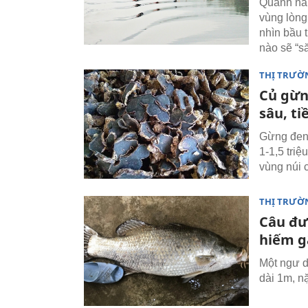
Quanh năm
vùng lòng
nhìn bầu 
nào sẽ “s
THỊ TRƯỜ
Củ gừn
sâu, ti
Gừng đen 
1-1,5 tri
vùng núi c
THỊ TRƯỜ
Câu đư
hiếm g
Một ngư 
dài 1m, n