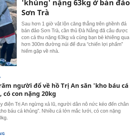
'khủng' nặng 63kg ở bán đảo
Sơn Trà
Sau hơn 1 giờ vật lộn căng thẳng trên ghềnh đá
bán đảo Sơn Trà, cần thủ Đà Nẵng đã câu được
con cá thu nặng 63kg và cùng bạn bè khiêng qua
hơn 300m đường núi để đưa “chiến lợi phẩm”
hiếm gặp về nhà.
Ạ
răm người đổ về hồ Trị An săn 'kho báu cá
, có con nặng 20kg
ủy điện Trị An ngừng xả lũ, người dân nô nức kéo đến chân
kho báu cá khủng”. Nhiều cá lớn mắc lưới, có con nặng
0kg.
NG