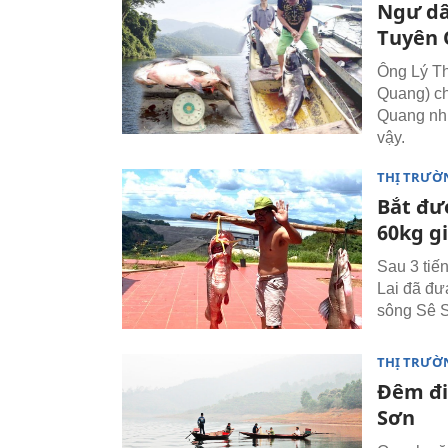
Ngư dân
Tuyên
Ông Lý Th
Quang) ch
Quang như
vậy.
THỊ TRƯỜ
Bắt đượ
60kg gi
Sau 3 tiế
Lai đã đư
sông Sê S
THỊ TRƯỜ
Đêm đi 
Sơn