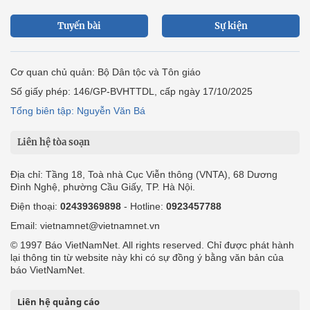
Tuyến bài
Sự kiện
Cơ quan chủ quản: Bộ Dân tộc và Tôn giáo
Số giấy phép: 146/GP-BVHTTDL, cấp ngày 17/10/2025
Tổng biên tập: Nguyễn Văn Bá
Liên hệ tòa soạn
Địa chỉ: Tầng 18, Toà nhà Cục Viễn thông (VNTA), 68 Dương
Đình Nghệ, phường Cầu Giấy, TP. Hà Nội.
Điện thoại:
02439369898
- Hotline:
0923457788
Email: vietnamnet@vietnamnet.vn
© 1997 Báo VietNamNet. All rights reserved. Chỉ được phát hành
lại thông tin từ website này khi có sự đồng ý bằng văn bản của
báo VietNamNet.
Liên hệ quảng cáo