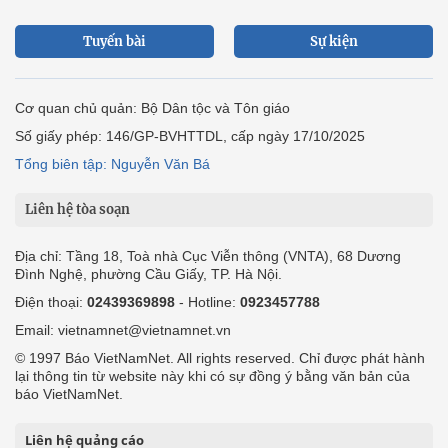
Tuyến bài
Sự kiện
Cơ quan chủ quản: Bộ Dân tộc và Tôn giáo
Số giấy phép: 146/GP-BVHTTDL, cấp ngày 17/10/2025
Tổng biên tập: Nguyễn Văn Bá
Liên hệ tòa soạn
Địa chỉ: Tầng 18, Toà nhà Cục Viễn thông (VNTA), 68 Dương
Đình Nghệ, phường Cầu Giấy, TP. Hà Nội.
Điện thoại:
02439369898
- Hotline:
0923457788
Email: vietnamnet@vietnamnet.vn
© 1997 Báo VietNamNet. All rights reserved. Chỉ được phát hành
lại thông tin từ website này khi có sự đồng ý bằng văn bản của
báo VietNamNet.
Liên hệ quảng cáo