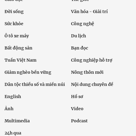
Đời sống
Văn hóa - Giải trí
Sức khỏe
Công nghệ
Ô tô xe máy
Du lịch
Bất động sản
Bạn đọc
Tuần Việt Nam
Công nghiệp hỗ trợ
Giảm nghèo bền vững
Nông thôn mới
Dân tộc thiểu số và miền núi
Nội dung chuyên đề
English
Hồ sơ
Ảnh
Video
Multimedia
Podcast
24h qua