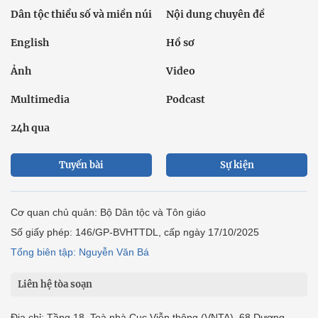
Dân tộc thiểu số và miền núi
Nội dung chuyên đề
English
Hồ sơ
Ảnh
Video
Multimedia
Podcast
24h qua
Tuyến bài
Sự kiện
Cơ quan chủ quản: Bộ Dân tộc và Tôn giáo
Số giấy phép: 146/GP-BVHTTDL, cấp ngày 17/10/2025
Tổng biên tập: Nguyễn Văn Bá
Liên hệ tòa soạn
Địa chỉ: Tầng 18, Toà nhà Cục Viễn thông (VNTA), 68 Dương