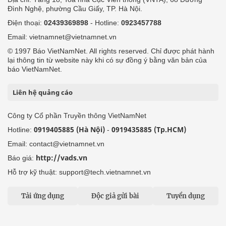
Đình Nghệ, phường Cầu Giấy, TP. Hà Nội.
Điện thoại:
02439369898
- Hotline:
0923457788
Email: vietnamnet@vietnamnet.vn
© 1997 Báo VietNamNet. All rights reserved. Chỉ được phát hành
lại thông tin từ website này khi có sự đồng ý bằng văn bản của
báo VietNamNet.
Liên hệ quảng cáo
Công ty Cổ phần Truyền thông VietNamNet
0919405885 (Hà Nội)
0919435885 (Tp.HCM)
Hotline:
-
Email: contact@vietnamnet.vn
http://vads.vn
Báo giá:
Hỗ trợ kỹ thuật: support@tech.vietnamnet.vn
Tải ứng dụng
Độc giả gửi bài
Tuyển dụng