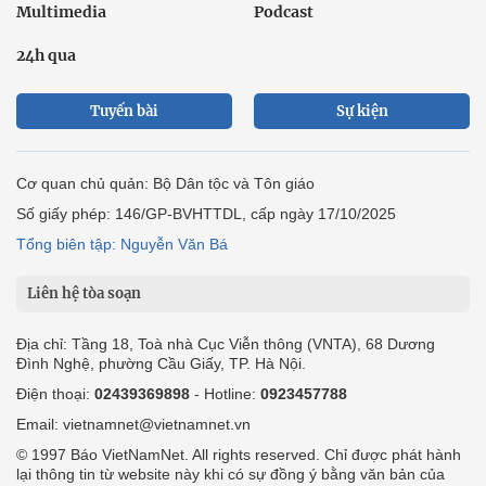
Multimedia
Podcast
24h qua
Tuyến bài
Sự kiện
Cơ quan chủ quản: Bộ Dân tộc và Tôn giáo
Số giấy phép: 146/GP-BVHTTDL, cấp ngày 17/10/2025
Tổng biên tập: Nguyễn Văn Bá
Liên hệ tòa soạn
Địa chỉ: Tầng 18, Toà nhà Cục Viễn thông (VNTA), 68 Dương
Đình Nghệ, phường Cầu Giấy, TP. Hà Nội.
Điện thoại:
02439369898
- Hotline:
0923457788
Email: vietnamnet@vietnamnet.vn
© 1997 Báo VietNamNet. All rights reserved. Chỉ được phát hành
lại thông tin từ website này khi có sự đồng ý bằng văn bản của