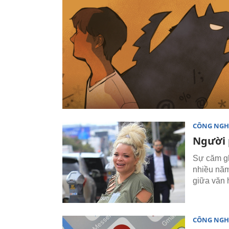
CÔNG NGH
Người 
Sự căm gh
nhiều năm
giữa văn h
CÔNG NGH