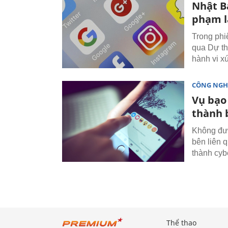
Nhật B
phạm l
Trong phi
qua Dự th
hành vi x
CÔNG NGH
Vụ bạo
thành 
Không được
bên liên 
thành cybe
Thể thao