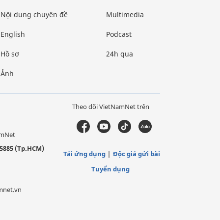
Nội dung chuyên đề
Multimedia
English
Podcast
Hồ sơ
24h qua
Ảnh
Theo dõi VietNamNet trên
amNet
5885 (Tp.HCM)
Tải ứng dụng
Độc giả gửi bài
Tuyển dụng
mnet.vn