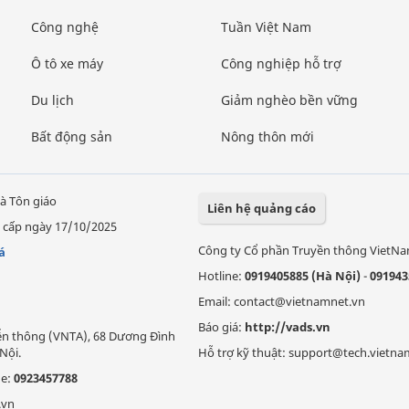
Công nghệ
Tuần Việt Nam
Ô tô xe máy
Công nghiệp hỗ trợ
Du lịch
Giảm nghèo bền vững
Bất động sản
Nông thôn mới
à Tôn giáo
Liên hệ quảng cáo
 cấp ngày 17/10/2025
Công ty Cổ phần Truyền thông VietN
á
Hotline:
0919405885 (Hà Nội)
-
091943
Email: contact@vietnamnet.vn
Báo giá:
http://vads.vn
Viễn thông (VNTA), 68 Dương Đình
Nội.
Hỗ trợ kỹ thuật: support@tech.vietna
ne:
0923457788
.vn