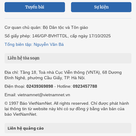
Tuyến bài
Sự kiện
Cơ quan chủ quản: Bộ Dân tộc và Tôn giáo
Số giấy phép: 146/GP-BVHTTDL, cấp ngày 17/10/2025
Tổng biên tập: Nguyễn Văn Bá
Liên hệ tòa soạn
Địa chỉ: Tầng 18, Toà nhà Cục Viễn thông (VNTA), 68 Dương
Đình Nghệ, phường Cầu Giấy, TP. Hà Nội.
Điện thoại:
02439369898
- Hotline:
0923457788
Email: vietnamnet@vietnamnet.vn
© 1997 Báo VietNamNet. All rights reserved. Chỉ được phát hành
lại thông tin từ website này khi có sự đồng ý bằng văn bản của
báo VietNamNet.
Liên hệ quảng cáo