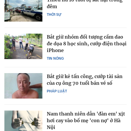
đêm
THỜI SỰ
Bắt giữ nhóm đối tượng cầm dao
đe dọa 8 học sinh, cướp điện thoại
iPhone
TIN NÓNG
Bắt giữ kẻ tấn công, cướp tài sản
của cụ ông 70 tuổi bán vé số
PHÁP LUẬT
Nam thanh niên dẫn 'đàn em' xịt
hơi cay vào bố mẹ 'con nợ' ở Hà
Nội