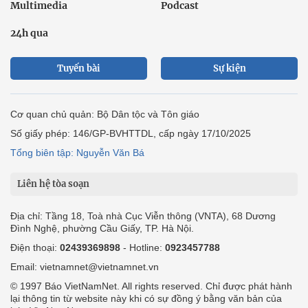
Multimedia
Podcast
24h qua
Tuyến bài
Sự kiện
Cơ quan chủ quản: Bộ Dân tộc và Tôn giáo
Số giấy phép: 146/GP-BVHTTDL, cấp ngày 17/10/2025
Tổng biên tập: Nguyễn Văn Bá
Liên hệ tòa soạn
Địa chỉ: Tầng 18, Toà nhà Cục Viễn thông (VNTA), 68 Dương
Đình Nghệ, phường Cầu Giấy, TP. Hà Nội.
Điện thoại:
02439369898
- Hotline:
0923457788
Email: vietnamnet@vietnamnet.vn
© 1997 Báo VietNamNet. All rights reserved. Chỉ được phát hành
lại thông tin từ website này khi có sự đồng ý bằng văn bản của