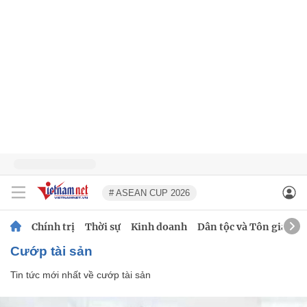
# ASEAN CUP 2026
Chính trị
Thời sự
Kinh doanh
Dân tộc và Tôn giáo
cướp tài sản
Tin tức mới nhất về
cướp tài sản