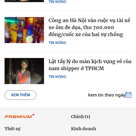
TIN NÓNG
Công an Hà Nội vào cuộc vụ tài xế
xe ôm đe dọa, thu 700.000
đồng/cuốc xe của hai vợ chồng
TIN NÓNG
Lật tẩy lý do màn kịch vụng về của
nam shipper ở TPHCM
TIN NÓNG
Xem tin theo ngày
XEM THÊM
Chính trị
Thời sự
Kinh doanh