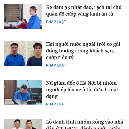
Kẻ đâm 53 nhát dao, rạch tai chủ
quán để cướp vàng lãnh án tử
PHÁP LUẬT
Hai người nước ngoài trói cô gái
đồng hương trong khách sạn,
cướp tiền tỷ
PHÁP LUẬT
Nữ giám đốc ở Hà Nội bị nhóm
người ép lên xe ô tô, đưa đi mất
dạng
PHÁP LUẬT
Lộ danh tính nhóm xông vào nhà
dân ở TPHCM, đánh người, cướp