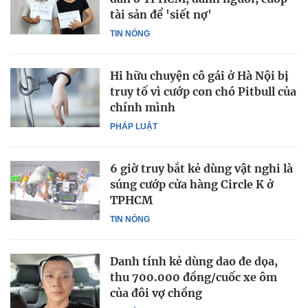
tài sản để 'siết nợ'
TIN NÓNG
Hi hữu chuyện cô gái ở Hà Nội bị
truy tố vì cướp con chó Pitbull của
chính mình
PHÁP LUẬT
6 giờ truy bắt kẻ dùng vật nghi là
súng cướp cửa hàng Circle K ở
TPHCM
TIN NÓNG
Danh tính kẻ dùng dao đe dọa,
thu 700.000 đồng/cuốc xe ôm
của đôi vợ chồng