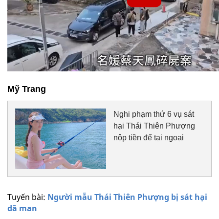
Mỹ Trang
Nghi phạm thứ 6 vụ sát
hại Thái Thiên Phượng
nộp tiền để tại ngoại
Tuyến bài:
Người mẫu Thái Thiên Phượng bị sát hại
dã man