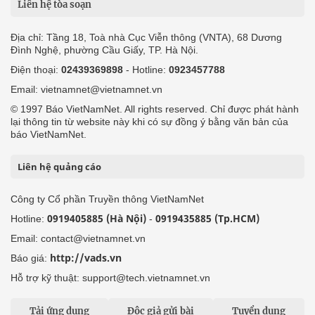
Liên hệ tòa soạn
Địa chỉ: Tầng 18, Toà nhà Cục Viễn thông (VNTA), 68 Dương
Đình Nghệ, phường Cầu Giấy, TP. Hà Nội.
Điện thoại:
02439369898
- Hotline:
0923457788
Email: vietnamnet@vietnamnet.vn
© 1997 Báo VietNamNet. All rights reserved. Chỉ được phát hành
lại thông tin từ website này khi có sự đồng ý bằng văn bản của
báo VietNamNet.
Liên hệ quảng cáo
Công ty Cổ phần Truyền thông VietNamNet
0919405885 (Hà Nội)
0919435885 (Tp.HCM)
Hotline:
-
Email: contact@vietnamnet.vn
http://vads.vn
Báo giá:
Hỗ trợ kỹ thuật: support@tech.vietnamnet.vn
Tải ứng dụng
Độc giả gửi bài
Tuyển dụng