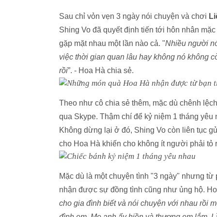
Sau chỉ vỏn vẹn 3 ngày nói chuyện và chơi
Li
Shing Vo đã quyết định tiến tới hôn nhân mặ
gặp mặt nhau một lần nào cả. "
Nhiều người nó
việc thời gian quan lâu hay không nó không c
rồi
”. - Hoa Hà chia sẻ.
Theo như cô chia sẻ thêm, mặc dù chênh lệch 
qua Skype. Thậm chí để kỷ niệm 1 tháng yêu 
Không dừng lại ở đó, Shing Vo còn liên tục g
cho Hoa Hà khiến cho không ít người phải tỏ r
Mặc dù là một chuyện tình "3 ngày" nhưng từ 
nhận được sự đồng tình cũng như ủng hộ. Hoa
cho gia đình biết và nói chuyện với nhau rồi 
đình em. Mẹ anh ấy hiền và thương em lắm. L