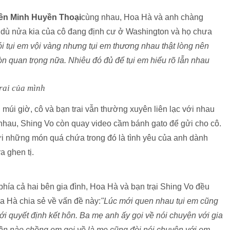
ên Minh Huyền Thoại
cùng nhau, Hoa Hà và anh chàng
c dù nửa kia của cô đang định cư ở Washington và họ chưa
i tụi em vội vàng nhưng tụi em thương nhau thật lòng nên
òn quan trọng nữa. Nhiêu đó đủ để tụi em hiểu rõ lẫn nhau
múi giờ, cô và bạn trai vẫn thường xuyên liên lạc với nhau
nhau, Shing Vo còn quay video cầm bánh gato để gửi cho cô.
ửi những món quá chứa trong đó là tình yêu của anh dành
a ghen tị.
phía cả hai bên gia đình, Hoa Hà và bạn trại Shing Vo đều
 Hà chia sẻ về vấn đề này:
"Lúc mới quen nhau tụi em cũng
mới quyết định kết hôn. Ba mẹ anh ấy gọi về nói chuyện với gia
ần nào chồng em gọi về là mẹ cũng đòi nói chuyện với em