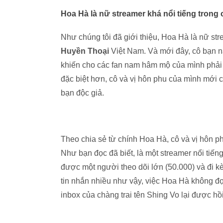
Hoa Hà là nữ streamer khá nổi tiếng tron
Như chúng tôi đã giới thiệu, Hoa Hà là nữ st
Huyền Thoại
Việt Nam. Và mới đây, cô bạn nà
khiến cho các fan nam hâm mộ của mình phải "
đặc biệt hơn, cô và vị hôn phu của mình mới 
bạn độc giả.
Theo chia sẻ từ chính Hoa Hà, cô và vị hôn p
Như bạn đọc đã biết, là một streamer nổi ti
được một người theo dõi lớn (50.000) và đi kè
tin nhắn nhiều như vậy, việc Hoa Hà không đọ
inbox của chàng trai tên Shing Vo lại được hồ