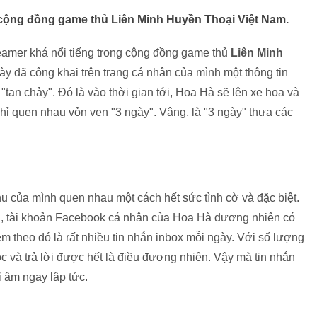
g cộng đồng game thủ Liên Minh Huyền Thoại Việt Nam.
reamer khá nổi tiếng trong cộng đồng game thủ
Liên Minh
y đã công khai trên trang cá nhân của mình một thông tin
tan chảy". Đó là vào thời gian tới, Hoa Hà sẽ lên xe hoa và
chỉ quen nhau vỏn vẹn "3 ngày". Vâng, là "3 ngày" thưa các
hu của mình quen nhau một cách hết sức tình cờ và đặc biệt.
ếng, tài khoản Facebook cá nhân của Hoa Hà đương nhiên có
m theo đó là rất nhiều tin nhắn inbox mỗi ngày. Với số lượng
c và trả lời được hết là điều đương nhiên. Vậy mà tin nhắn
i âm ngay lập tức.