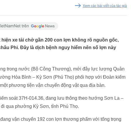
Xem các bài viết của tác giả
hiện xe tải chở gần 200 con lợn không rõ nguồn gốc,
 châu Phi. Đây là dịch bệnh nguy hiểm nên số lợn này
trường trong nước (Bộ Công Thương), mới đây lực lượng Quản
phường Hòa Bình – Kỳ Sơn (Phú Thọ) phối hợp với Đoàn kiểm
a một phương tiện vận chuyển động vật qua địa bàn.
 kiểm soát 37H-014.36, đang lưu thông theo hướng Sơn La –
hi đi qua phường Kỳ Sơn, tỉnh Phú Thọ.
xe đang vận chuyển 192 con lợn thương phẩm với tổng trọng