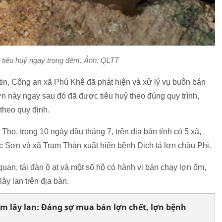
 tiêu huỷ ngay trong đêm. Ảnh: QLTT
tin, Công an xã Phú Khê đã phát hiện và xử lý vụ buôn bán
ợn này ngay sau đó đã được tiêu huỷ theo đúng quy trình,
 theo quy định.
họ, trong 10 ngày đầu tháng 7, trên địa bàn tỉnh có 5 xã,
 Sơn và xã Trạm Thản xuất hiện bệnh Dịch tả lợn châu Phi.
uan, tái đàn ồ ạt và một số hộ có hành vi bán chạy lợn ốm,
lây lan trên địa bàn.
m lây lan: Đáng sợ mua bán lợn chết, lợn bệnh