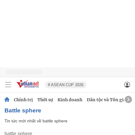
# ASEAN CUP 2026
Chính trị
Thời sự
Kinh doanh
Dân tộc và Tôn giáo
battle sphere
Tin tức mới nhất về
battle sphere
battle sphere