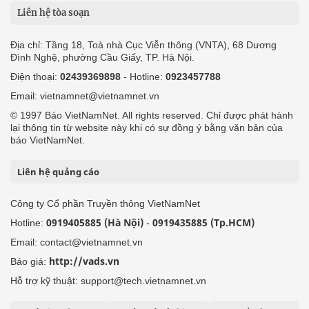
Liên hệ tòa soạn
Địa chỉ: Tầng 18, Toà nhà Cục Viễn thông (VNTA), 68 Dương
Đình Nghệ, phường Cầu Giấy, TP. Hà Nội.
Điện thoại:
02439369898
- Hotline:
0923457788
Email: vietnamnet@vietnamnet.vn
© 1997 Báo VietNamNet. All rights reserved. Chỉ được phát hành
lại thông tin từ website này khi có sự đồng ý bằng văn bản của
báo VietNamNet.
Liên hệ quảng cáo
Công ty Cổ phần Truyền thông VietNamNet
0919405885 (Hà Nội)
0919435885 (Tp.HCM)
Hotline:
-
Email: contact@vietnamnet.vn
http://vads.vn
Báo giá:
Hỗ trợ kỹ thuật: support@tech.vietnamnet.vn