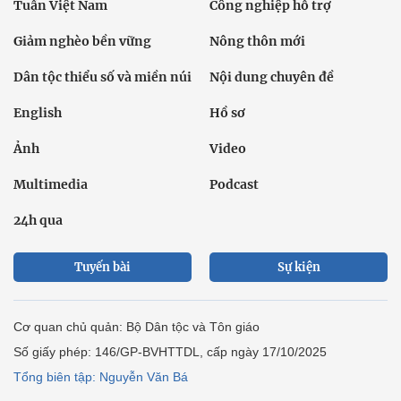
Tuần Việt Nam
Công nghiệp hỗ trợ
Giảm nghèo bền vững
Nông thôn mới
Dân tộc thiểu số và miền núi
Nội dung chuyên đề
English
Hồ sơ
Ảnh
Video
Multimedia
Podcast
24h qua
Tuyến bài
Sự kiện
Cơ quan chủ quản: Bộ Dân tộc và Tôn giáo
Số giấy phép: 146/GP-BVHTTDL, cấp ngày 17/10/2025
Tổng biên tập: Nguyễn Văn Bá