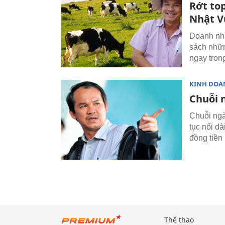
Rớt to
Nhật 
Doanh nhâ
sách nhữn
ngay tron
KINH DOA
Chuỗi 
Chuỗi ngà
tục nối d
đồng tiền
Thể thao