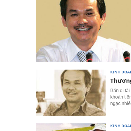
KINH DOA
Thương
Bán đi tài
khoản tiền
ngạc nhiên
KINH DOA