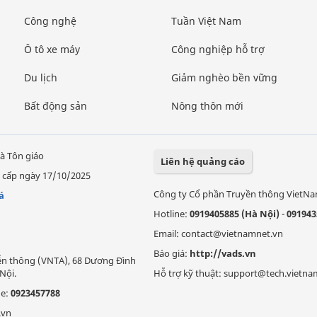
Công nghệ
Tuần Việt Nam
Ô tô xe máy
Công nghiệp hỗ trợ
Du lịch
Giảm nghèo bền vững
Bất động sản
Nông thôn mới
à Tôn giáo
Liên hệ quảng cáo
 cấp ngày 17/10/2025
Công ty Cổ phần Truyền thông VietN
á
Hotline:
0919405885 (Hà Nội)
-
091943
Email: contact@vietnamnet.vn
Báo giá:
http://vads.vn
Viễn thông (VNTA), 68 Dương Đình
Nội.
Hỗ trợ kỹ thuật: support@tech.vietna
ne:
0923457788
.vn