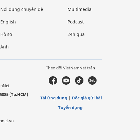
Nội dung chuyên đề
Multimedia
English
Podcast
Hồ sơ
24h qua
Ảnh
Theo dõi VietNamNet trên
amNet
5885 (Tp.HCM)
Tải ứng dụng
Độc giả gửi bài
Tuyển dụng
mnet.vn