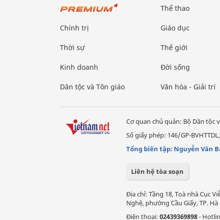
Thể thao
Chính trị
Giáo dục
Thời sự
Thế giới
Kinh doanh
Đời sống
Dân tộc và Tôn giáo
Văn hóa - Giải trí
Cơ quan chủ quản: Bộ Dân tộc v
Số giấy phép: 146/GP-BVHTTDL,
Tổng biên tập: Nguyễn Văn B
Liên hệ tòa soạn
Địa chỉ: Tầng 18, Toà nhà Cục 
Nghệ, phường Cầu Giấy, TP. Hà 
Điện thoại:
02439369898
- Hotli