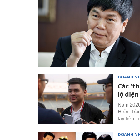
DOANH N
Các 't
lộ diện
Năm 2020 
Hiển, Trầ
tay trên 
DOANH N