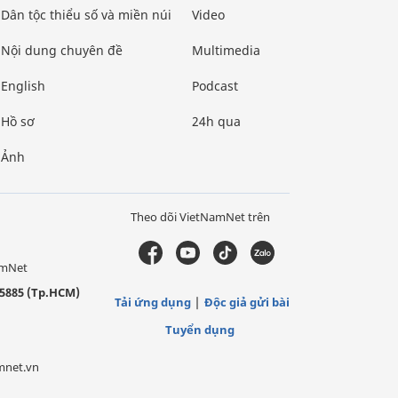
Dân tộc thiểu số và miền núi
Video
Nội dung chuyên đề
Multimedia
English
Podcast
Hồ sơ
24h qua
Ảnh
Theo dõi VietNamNet trên
amNet
5885 (Tp.HCM)
Tải ứng dụng
Độc giả gửi bài
Tuyển dụng
mnet.vn