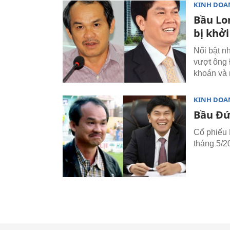
KINH DOA
Bầu Lo
bị khởi
Nổi bật n
vượt ông 
khoán và 
KINH DOA
Bầu Đức
Cổ phiếu 
tháng 5/2