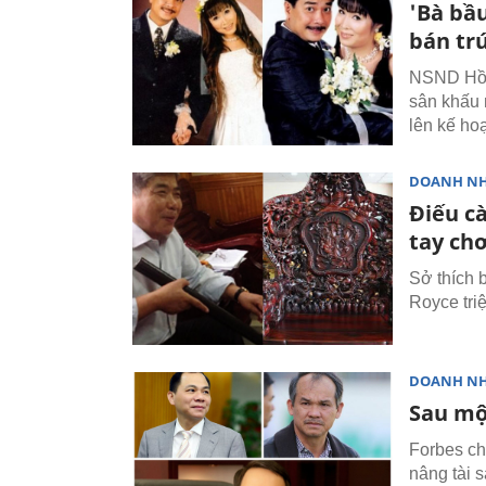
'Bà bầ
bán tr
NSND Hồn
sân khấu 
lên kế ho
DOANH N
Điếu cà
tay ch
Sở thích 
Royce tri
DOANH N
Sau mộ
Forbes ch
nâng tài s