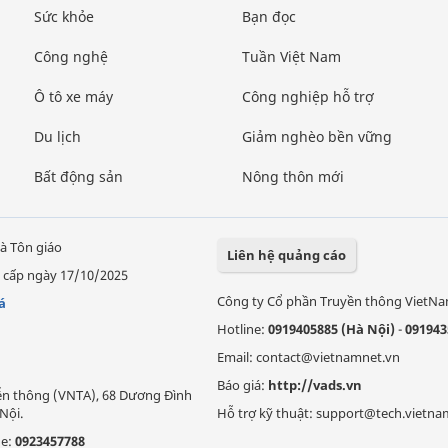
Sức khỏe
Bạn đọc
Công nghệ
Tuần Việt Nam
Ô tô xe máy
Công nghiệp hỗ trợ
Du lịch
Giảm nghèo bền vững
Bất động sản
Nông thôn mới
à Tôn giáo
Liên hệ quảng cáo
 cấp ngày 17/10/2025
Công ty Cổ phần Truyền thông VietN
á
Hotline:
0919405885 (Hà Nội)
-
091943
Email: contact@vietnamnet.vn
Báo giá:
http://vads.vn
Viễn thông (VNTA), 68 Dương Đình
Nội.
Hỗ trợ kỹ thuật: support@tech.vietna
ne:
0923457788