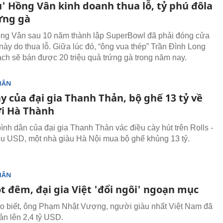
u' Hồng Vân kinh doanh thua lỗ, tỷ phú đôla
ứng gà
g Vân sau 10 năm thành lập SuperBowl đã phải đóng cửa
này do thua lỗ. Giữa lúc đó, “ông vua thép” Trần Đình Long
ạch sẽ bán được 20 triệu quả trứng gà trong năm nay.
HÂN
y của đại gia Thanh Thản, bộ ghế 13 tỷ về
ơi Hà Thành
bình dân của đại gia Thanh Thản vác điều cày hút trên Rolls -
ệu USD, một nhà giàu Hà Nội mua bộ ghế khủng 13 tỷ.
HÂN
t đêm, đại gia Việt 'đổi ngôi' ngoạn mục
o biết, ông Phạm Nhật Vượng, người giàu nhất Việt Nam đã
ản lên 2,4 tỷ USD.