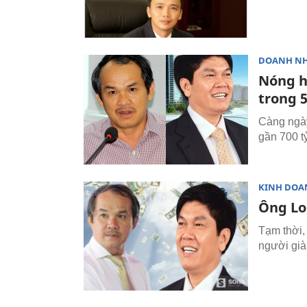
DOANH N
Nóng h
trong 
Càng ngày
gần 700 t
KINH DOA
Ông Lo
Tạm thời, 
người già