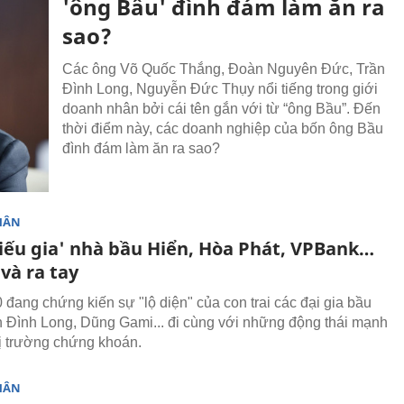
'ông Bầu' đình đám làm ăn ra
sao?
Các ông Võ Quốc Thắng, Đoàn Nguyên Đức, Trần
Đình Long, Nguyễn Đức Thụy nổi tiếng trong giới
doanh nhân bởi cái tên gắn với từ “ông Bầu”. Đến
thời điểm này, các doanh nghiệp của bốn ông Bầu
đình đám làm ăn ra sao?
HÂN
hiếu gia' nhà bầu Hiển, Hòa Phát, VPBank…
 và ra tay
đang chứng kiến sự "lộ diện" của con trai các đại gia bầu
n Đình Long, Dũng Gami... đi cùng với những động thái mạnh
thị trường chứng khoán.
HÂN