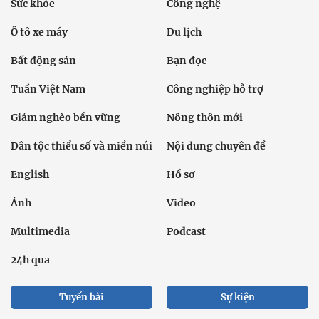
Sức khỏe
Công nghệ
Ô tô xe máy
Du lịch
Bất động sản
Bạn đọc
Tuần Việt Nam
Công nghiệp hỗ trợ
Giảm nghèo bền vững
Nông thôn mới
Dân tộc thiểu số và miền núi
Nội dung chuyên đề
English
Hồ sơ
Ảnh
Video
Multimedia
Podcast
24h qua
Tuyến bài
Sự kiện