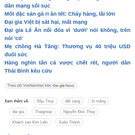
dân mạng sôi sục
Mốt đặc sản gà ri ăn tết: Cháy hàng, lãi lớn
Đại gia Việt bị sát hại, mất mạng
Đại gia Lê Ân nổi đóa vì 'dưới' nói không, trên
nói 'có'
Mẹ chồng Hà Tăng: Thương vụ 40 triệu USD
đuối sức
Hàng nghìn tấn cá vược chết rét, người dân
Thái Bình kêu cứu
Xem thêm về:
Bầu Thụy
đất vàng
Xi măng
đại gia
Thaigroup
Nguyễn Đức Thụy
Khách sạn Kim Liên
Xuân Thành