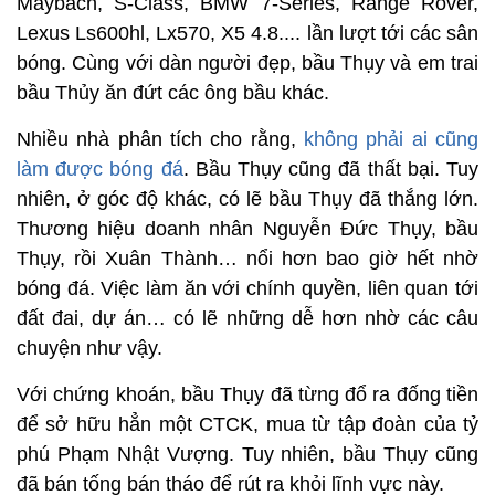
Maybach, S-Class, BMW 7-Series, Range Rover,
Lexus Ls600hl, Lx570, X5 4.8.... lần lượt tới các sân
bóng. Cùng với dàn người đẹp, bầu Thụy và em trai
bầu Thủy ăn đứt các ông bầu khác.
Nhiều nhà phân tích cho rằng,
không phải ai cũng
làm được bóng đá
. Bầu Thụy cũng đã thất bại. Tuy
nhiên, ở góc độ khác, có lẽ bầu Thụy đã thắng lớn.
Thương hiệu doanh nhân Nguyễn Đức Thụy, bầu
Thụy, rồi Xuân Thành… nổi hơn bao giờ hết nhờ
bóng đá. Việc làm ăn với chính quyền, liên quan tới
đất đai, dự án… có lẽ những dễ hơn nhờ các câu
chuyện như vậy.
Với chứng khoán, bầu Thụy đã từng đổ ra đống tiền
để sở hữu hẳn một CTCK, mua từ tập đoàn của tỷ
phú Phạm Nhật Vượng. Tuy nhiên, bầu Thụy cũng
đã bán tống bán tháo để rút ra khỏi lĩnh vực này.