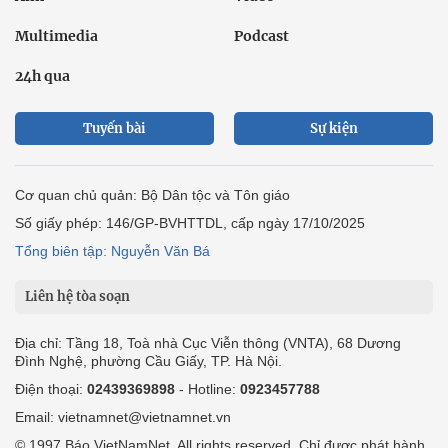
Multimedia
Podcast
24h qua
Tuyến bài
Sự kiện
Cơ quan chủ quản: Bộ Dân tộc và Tôn giáo
Số giấy phép: 146/GP-BVHTTDL, cấp ngày 17/10/2025
Tổng biên tập: Nguyễn Văn Bá
Liên hệ tòa soạn
Địa chỉ: Tầng 18, Toà nhà Cục Viễn thông (VNTA), 68 Dương
Đình Nghệ, phường Cầu Giấy, TP. Hà Nội.
Điện thoại:
02439369898
- Hotline:
0923457788
Email: vietnamnet@vietnamnet.vn
© 1997 Báo VietNamNet. All rights reserved. Chỉ được phát hành