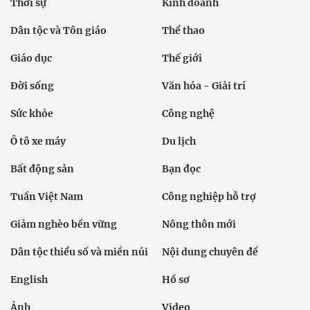
Thời sự
Kinh doanh
Dân tộc và Tôn giáo
Thể thao
Giáo dục
Thế giới
Đời sống
Văn hóa - Giải trí
Sức khỏe
Công nghệ
Ô tô xe máy
Du lịch
Bất động sản
Bạn đọc
Tuần Việt Nam
Công nghiệp hỗ trợ
Giảm nghèo bền vững
Nông thôn mới
Dân tộc thiểu số và miền núi
Nội dung chuyên đề
English
Hồ sơ
Ảnh
Video