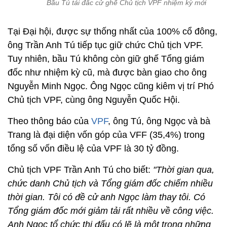
Bầu Tú tái đắc cử ghế Chủ tịch VPF nhiệm kỳ mới
Tại Đại hội, được sự thống nhất của 100% cổ đông,
ông Trần Anh Tú tiếp tục giữ chức Chủ tịch VPF.
Tuy nhiên, bầu Tú không còn giữ ghế Tổng giám
đốc như nhiệm kỳ cũ, mà được bàn giao cho ông
Nguyễn Minh Ngọc. Ông Ngọc cũng kiêm vị trí Phó
Chủ tịch VPF, cùng ông Nguyễn Quốc Hội.
Theo thông báo của
VPF
, ông Tú, ông Ngọc và bà
Trang là đại diện vốn góp của VFF (35,4%) trong
tổng số vốn điều lệ của VPF là 30 tỷ đồng.
Chủ tịch VPF Trần Anh Tú cho biết:
"Thời gian qua,
chức danh Chủ tịch và Tổng giám đốc chiếm nhiều
thời gian. Tôi có đề cử anh Ngọc làm thay tôi. Có
Tổng giám đốc mới giảm tải rất nhiều về công việc.
Anh Ngọc tổ chức thi đấu có lẽ là một trong những