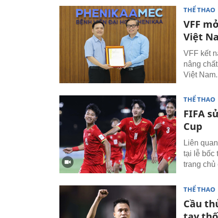
THỂ THAO
VFF mở
Việt N
VFF kết n
nâng chất
Việt Nam.
THỂ THAO
FIFA sử
Cup
Liên quan
tại lễ bố
trang chủ
THỂ THAO
Cầu th
tay thố