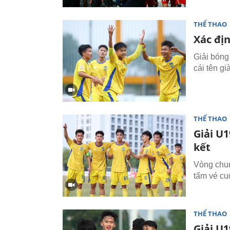
THỂ THAO
Xác địn
Giải bóng
cái tên gi
THỂ THAO
Giải U1
kết
Vòng chun
tấm vé cu
THỂ THAO
Giải U