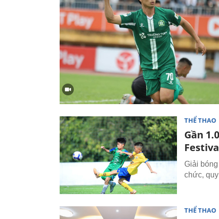
THỂ THAO
Gần 1.0
Festiv
Giải bóng
chức, quy 
THỂ THAO