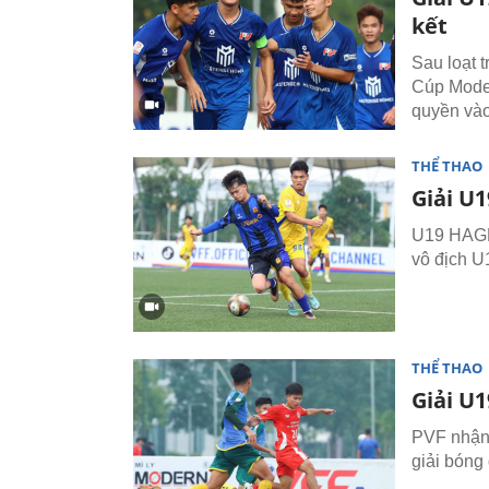
kết
Sau loạt 
Cúp Moder
quyền vào
THỂ THAO
Giải U
U19 HAGL 
vô địch U
THỂ THAO
Giải U1
PVF nhận 
giải bóng