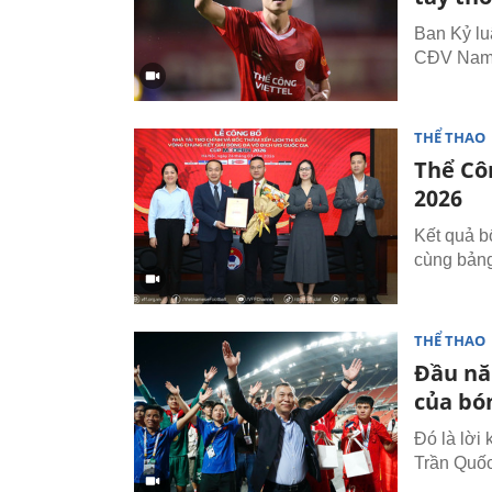
Ban Kỷ lu
CĐV Nam 
THỂ THAO
Thể Cô
2026
Kết quả b
cùng bảng
THỂ THAO
Đầu nă
của bó
Đó là lời
Trần Quố