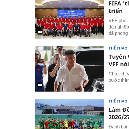
FIFA '
triển
VFF phối 
đá nghiệp
đá phong t
THỂ THAO
Tuyển 
VFF nói
Chủ tịch 
trước th
THỂ THAO
Lâm Đồ
2026/2
Đánh bại 