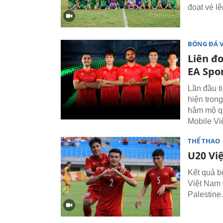
đoạt vé l
BÓNG ĐÁ 
Liên đ
EA Spo
Lần đầu t
hiện tron
hâm mộ q
Mobile Vi
THỂ THAO
U20 Vi
Kết quả b
Việt Nam 
Palestine.