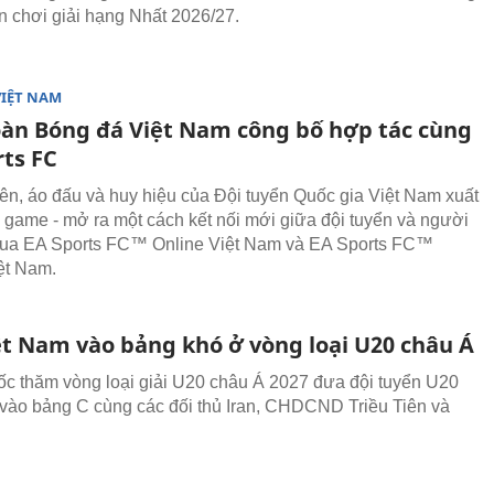
ên chơi giải hạng Nhất 2026/27.
VIỆT NAM
oàn Bóng đá Việt Nam công bố hợp tác cùng
rts FC
iên, áo đấu và huy hiệu của Đội tuyển Quốc gia Việt Nam xuất
g game - mở ra một cách kết nối mới giữa đội tuyển và người
ua EA Sports FC™ Online Việt Nam và EA Sports FC™
ệt Nam.
ệt Nam vào bảng khó ở vòng loại U20 châu Á
ốc thăm vòng loại giải U20 châu Á 2027 đưa đội tuyển U20
vào bảng C cùng các đối thủ Iran, CHDCND Triều Tiên và