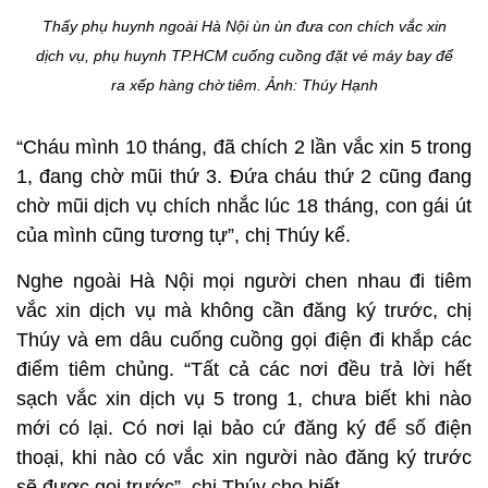
Thấy phụ huynh ngoài Hà Nội ùn ùn đưa con chích vắc xin
dịch vụ, phụ huynh TP.HCM cuống cuồng đặt vé máy bay để
ra xếp hàng chờ tiêm.
Ảnh: Thúy Hạnh
“Cháu mình 10 tháng, đã chích 2 lần vắc xin 5 trong
1, đang chờ mũi thứ 3. Đứa cháu thứ 2 cũng đang
chờ mũi dịch vụ chích nhắc lúc 18 tháng, con gái út
của mình cũng tương tự”, chị Thúy kể.
Nghe ngoài Hà Nội mọi người chen nhau đi tiêm
vắc xin dịch vụ mà không cần đăng ký trước, chị
Thúy và em dâu cuống cuồng gọi điện đi khắp các
điểm tiêm chủng. “Tất cả các nơi đều trả lời hết
sạch vắc xin dịch vụ 5 trong 1, chưa biết khi nào
mới có lại. Có nơi lại bảo cứ đăng ký để số điện
thoại, khi nào có vắc xin người nào đăng ký trước
sẽ được gọi trước”, chị Thúy cho biết.