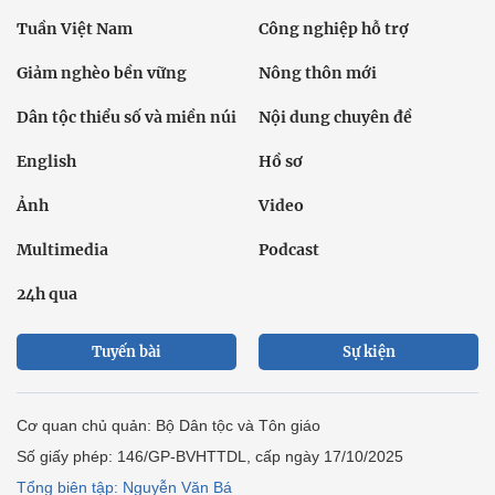
Tuần Việt Nam
Công nghiệp hỗ trợ
Giảm nghèo bền vững
Nông thôn mới
Dân tộc thiểu số và miền núi
Nội dung chuyên đề
English
Hồ sơ
Ảnh
Video
Multimedia
Podcast
24h qua
Tuyến bài
Sự kiện
Cơ quan chủ quản: Bộ Dân tộc và Tôn giáo
Số giấy phép: 146/GP-BVHTTDL, cấp ngày 17/10/2025
Tổng biên tập: Nguyễn Văn Bá