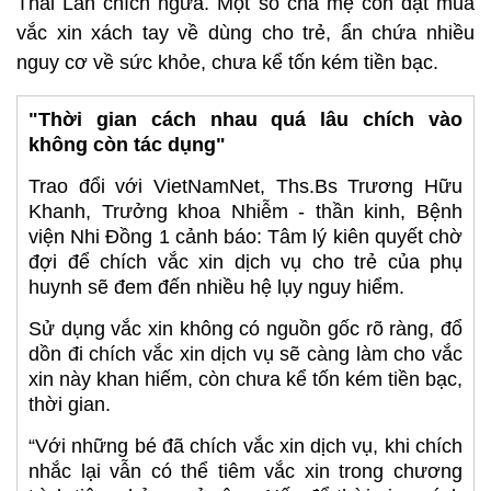
Thái Lan chích ngừa. Một số cha mẹ còn đặt mua
vắc xin xách tay về dùng cho trẻ, ẩn chứa nhiều
nguy cơ về sức khỏe, chưa kể tốn kém tiền bạc.
"Thời gian cách nhau quá lâu chích vào
không còn tác dụng"
Trao đổi với VietNamNet, Ths.Bs Trương Hữu
Khanh, Trưởng khoa Nhiễm - thần kinh, Bệnh
viện Nhi Đồng 1 cảnh báo: Tâm lý kiên quyết chờ
đợi để chích vắc xin dịch vụ cho trẻ của phụ
huynh sẽ đem đến nhiều hệ lụy nguy hiểm.
Sử dụng vắc xin không có nguồn gốc rõ ràng, đổ
dồn đi chích vắc xin dịch vụ sẽ càng làm cho vắc
xin này khan hiếm, còn chưa kể tốn kém tiền bạc,
thời gian.
“Với những bé đã chích vắc xin dịch vụ, khi chích
nhắc lại vẫn có thể tiêm vắc xin trong chương