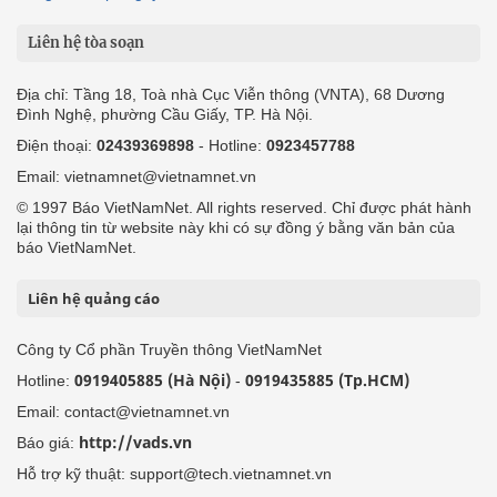
Liên hệ tòa soạn
Địa chỉ: Tầng 18, Toà nhà Cục Viễn thông (VNTA), 68 Dương
Đình Nghệ, phường Cầu Giấy, TP. Hà Nội.
Điện thoại:
02439369898
- Hotline:
0923457788
Email: vietnamnet@vietnamnet.vn
© 1997 Báo VietNamNet. All rights reserved. Chỉ được phát hành
lại thông tin từ website này khi có sự đồng ý bằng văn bản của
báo VietNamNet.
Liên hệ quảng cáo
Công ty Cổ phần Truyền thông VietNamNet
0919405885 (Hà Nội)
0919435885 (Tp.HCM)
Hotline:
-
Email: contact@vietnamnet.vn
http://vads.vn
Báo giá:
Hỗ trợ kỹ thuật: support@tech.vietnamnet.vn