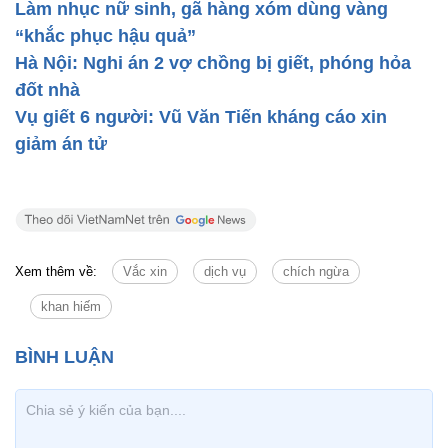
Làm nhục nữ sinh, gã hàng xóm dùng vàng
“khắc phục hậu quả”
Hà Nội: Nghi án 2 vợ chồng bị giết, phóng hỏa
đốt nhà
Vụ giết 6 người: Vũ Văn Tiến kháng cáo xin
giảm án tử
Xem thêm về:
Vắc xin
dịch vụ
chích ngừa
khan hiếm