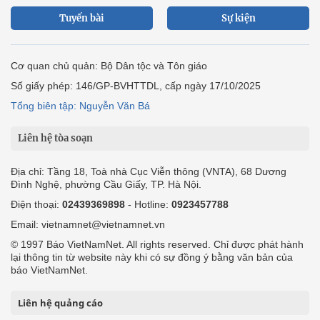
Tuyến bài
Sự kiện
Cơ quan chủ quản: Bộ Dân tộc và Tôn giáo
Số giấy phép: 146/GP-BVHTTDL, cấp ngày 17/10/2025
Tổng biên tập: Nguyễn Văn Bá
Liên hệ tòa soạn
Địa chỉ: Tầng 18, Toà nhà Cục Viễn thông (VNTA), 68 Dương
Đình Nghệ, phường Cầu Giấy, TP. Hà Nội.
Điện thoại:
02439369898
- Hotline:
0923457788
Email: vietnamnet@vietnamnet.vn
© 1997 Báo VietNamNet. All rights reserved. Chỉ được phát hành
lại thông tin từ website này khi có sự đồng ý bằng văn bản của
báo VietNamNet.
Liên hệ quảng cáo