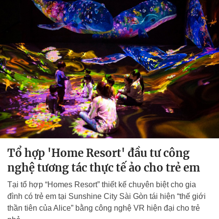
Tổ hợp 'Home Resort' đầu tư công
nghệ tương tác thực tế ảo cho trẻ em
Tại tổ hợp “Homes Resort” thiết kế chuyên biệt cho gia
đình có trẻ em tại Sunshine City Sài Gòn tái hiện “thế giới
thần tiên của Alice” bằng công nghệ VR hiện đại cho trẻ