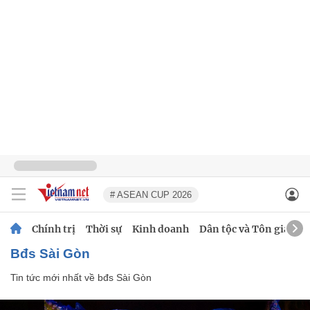
# ASEAN CUP 2026
Chính trị
Thời sự
Kinh doanh
Dân tộc và Tôn giáo
bđs Sài Gòn
Tin tức mới nhất về
bđs Sài Gòn