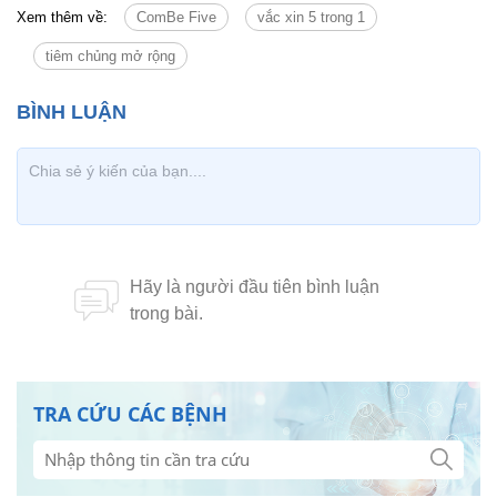
Xem thêm về:
ComBe Five
vắc xin 5 trong 1
tiêm chủng mở rộng
TRA CỨU CÁC BỆNH