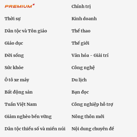
Chính trị
Thời sự
Kinh doanh
Dân tộc và Tôn giáo
Thể thao
Giáo dục
Thế giới
Đời sống
Văn hóa - Giải trí
Sức khỏe
Công nghệ
Ô tô xe máy
Du lịch
Bất động sản
Bạn đọc
Tuần Việt Nam
Công nghiệp hỗ trợ
Giảm nghèo bền vững
Nông thôn mới
Dân tộc thiểu số và miền núi
Nội dung chuyên đề