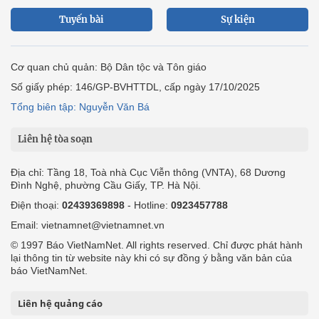
Tuyến bài
Sự kiện
Cơ quan chủ quản: Bộ Dân tộc và Tôn giáo
Số giấy phép: 146/GP-BVHTTDL, cấp ngày 17/10/2025
Tổng biên tập: Nguyễn Văn Bá
Liên hệ tòa soạn
Địa chỉ: Tầng 18, Toà nhà Cục Viễn thông (VNTA), 68 Dương
Đình Nghệ, phường Cầu Giấy, TP. Hà Nội.
Điện thoại:
02439369898
- Hotline:
0923457788
Email: vietnamnet@vietnamnet.vn
© 1997 Báo VietNamNet. All rights reserved. Chỉ được phát hành
lại thông tin từ website này khi có sự đồng ý bằng văn bản của
báo VietNamNet.
Liên hệ quảng cáo