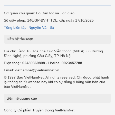
lại thông tin từ website này khi có sự đồng ý bằng văn bản của
báo VietNamNet.
Liên hệ quảng cáo
Công ty Cổ phần Truyền thông VietNamNet
0919405885 (Hà Nội)
0919435885 (Tp.HCM)
Hotline:
-
Email: contact@vietnamnet.vn
http://vads.vn
Báo giá:
Hỗ trợ kỹ thuật: support@tech.vietnamnet.vn
Tải ứng dụng
Độc giả gửi bài
Tuyển dụng