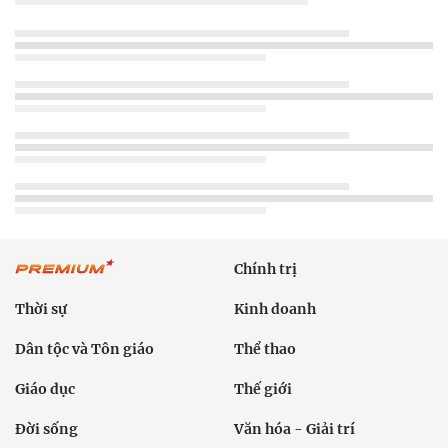
Dân tộc và Tôn giáo
Thể thao
Giáo dục
Thế giới
Đời sống
Văn hóa - Giải trí
Sức khỏe
Công nghệ
Ô tô xe máy
Du lịch
Bất động sản
Bạn đọc
Tuần Việt Nam
Công nghiệp hỗ trợ
Giảm nghèo bền vững
Nông thôn mới
Dân tộc thiểu số và miền núi
Nội dung chuyên đề
English
Hồ sơ
Ảnh
Video