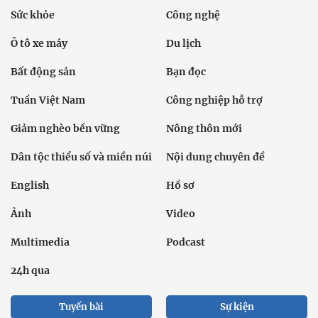
Multimedia
Podcast
24h qua
Tuyến bài
Sự kiện
Cơ quan chủ quản: Bộ Dân tộc và Tôn giáo
Số giấy phép: 146/GP-BVHTTDL, cấp ngày 17/10/2025
Tổng biên tập: Nguyễn Văn Bá
Liên hệ tòa soạn
Địa chỉ: Tầng 18, Toà nhà Cục Viễn thông (VNTA), 68 Dương
Đình Nghệ, phường Cầu Giấy, TP. Hà Nội.
Điện thoại:
02439369898
- Hotline:
0923457788
Email: vietnamnet@vietnamnet.vn
© 1997 Báo VietNamNet. All rights reserved. Chỉ được phát hành