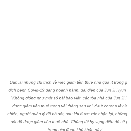
Đáp lại những chỉ trích về việc giảm tiền thuê nhà quá ít trong gia
dịch bệnh Covid-19 đang hoành hành, đại diện của Jun Ji Hyun ch
“Không giống như một số bài báo viết, các tòa nhà của Jun Ji H
được giảm tiền thuê trong vài tháng sau khi vi-rút corona lây lan
nhiên, người quản lý đã bỏ sót, sau khi được xác nhận lại, những n
sót đã được giảm tiền thuê nhà. Chúng tôi hy vọng điều đó sẽ gi
trong giai đoạn khó khăn này”.