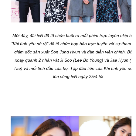
Mới đây, đài tvN đã tổ chức buổi ra mắt phim trực tuyến ekip bộ
"Khi tình yêu nở rộ" đã tổ chức họp báo trực tuyến với sự tham g
giám đốc sản xuất Son Jung Hyun và dàn diễn viên chính. Bộ 
xoay quanh 2 nhân vật Ji Soo (Lee Bo Young) và Jae Hyun (Yo
Tae) và mối tình đầu của họ. Tập đầu tiên của Khi tình yêu nở r
lên sóng tvN ngày 25/4 tới.