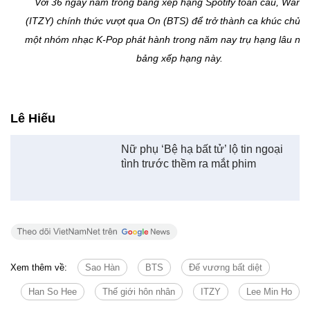
Xem thêm về:
Sao Hàn
BTS
Đế vương bất diệt
Han So Hee
Thế giới hôn nhân
ITZY
Lee Min Ho
Tin cùng chuyên mục