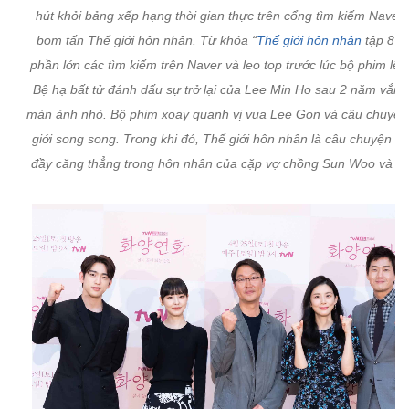
hút khỏi bảng xếp hạng thời gian thực trên cổng tìm kiếm Naver 
bom tấn Thế giới hôn nhân. Từ khóa “
Thế giới hôn nhân
tập 8” 
phần lớn các tìm kiếm trên Naver và leo top trước lúc bộ phim lên
Bệ hạ bất tử đánh dấu sự trở lại của Lee Min Ho sau 2 năm vắn
màn ảnh nhỏ. Bộ phim xoay quanh vị vua Lee Gon và câu chuyện
giới song song. Trong khi đó, Thế giới hôn nhân là câu chuyện ‘đ
đầy căng thẳng trong hôn nhân của cặp vợ chồng Sun Woo và T