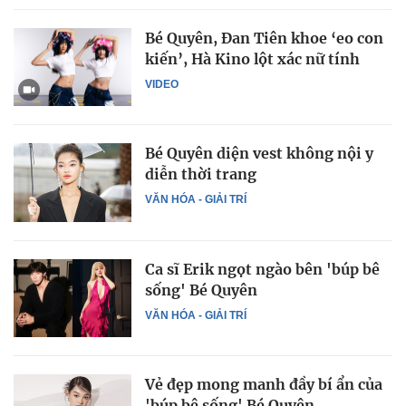
Bé Quyên, Đan Tiên khoe ‘eo con
kiến’, Hà Kino lột xác nữ tính
VIDEO
Bé Quyên diện vest không nội y
diễn thời trang
VĂN HÓA - GIẢI TRÍ
Ca sĩ Erik ngọt ngào bên 'búp bê
sống' Bé Quyên
VĂN HÓA - GIẢI TRÍ
Vẻ đẹp mong manh đầy bí ẩn của
'búp bê sống' Bé Quyên