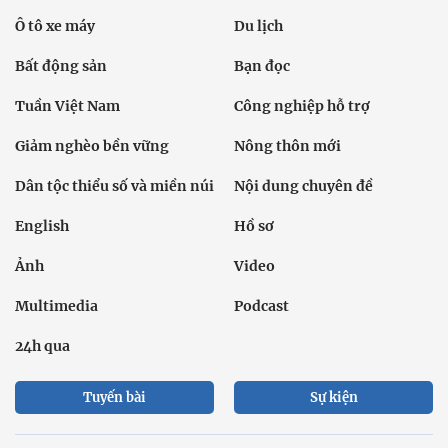
Ô tô xe máy
Du lịch
Bất động sản
Bạn đọc
Tuần Việt Nam
Công nghiệp hỗ trợ
Giảm nghèo bền vững
Nông thôn mới
Dân tộc thiểu số và miền núi
Nội dung chuyên đề
English
Hồ sơ
Ảnh
Video
Multimedia
Podcast
24h qua
Tuyến bài
Sự kiện