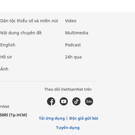
Dân tộc thiểu số và miền núi
Video
Nội dung chuyên đề
Multimedia
English
Podcast
Hồ sơ
24h qua
Ảnh
Theo dõi VietNamNet trên
amNet
5885 (Tp.HCM)
Tải ứng dụng
Độc giả gửi bài
Tuyển dụng