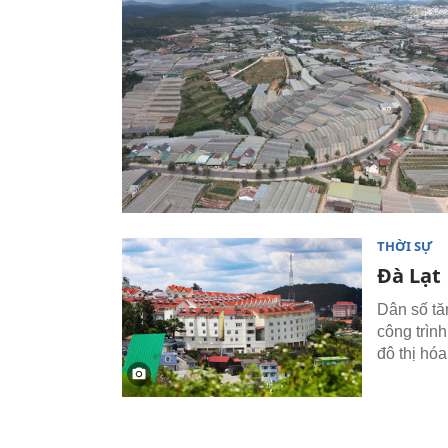
THỜI SỰ
Đà Lạt 
Dân số tăn
công trìn
đô thị hó