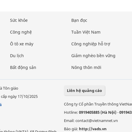
Sức khỏe
Bạn đọc
Công nghệ
Tuần Việt Nam
Ô tô xe máy
Công nghiệp hỗ trợ
Du lịch
Giảm nghèo bền vững
Bất động sản
Nông thôn mới
à Tôn giáo
Liên hệ quảng cáo
 cấp ngày 17/10/2025
Công ty Cổ phần Truyền thông VietN
á
Hotline:
0919405885 (Hà Nội)
-
091943
Email: contact@vietnamnet.vn
Báo giá:
http://vads.vn
Viễn thông (VNTA), 68 Dương Đình