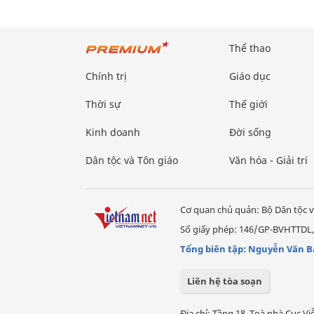
Thể thao
Chính trị
Giáo dục
Thời sự
Thế giới
Kinh doanh
Đời sống
Dân tộc và Tôn giáo
Văn hóa - Giải trí
Cơ quan chủ quản: Bộ Dân tộc v
Số giấy phép: 146/GP-BVHTTDL,
Tổng biên tập: Nguyễn Văn B
Liên hệ tòa soạn
Địa chỉ: Tầng 18, Toà nhà Cục 