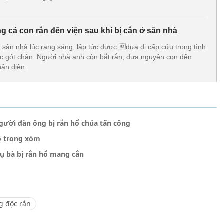
 cả con rắn đến viện sau khi bị cắn ở sân nhà
ại sân nhà lúc rạng sáng, lập tức được đưa đi cấp cứu trong tình
c gót chân. Người nhà anh còn bắt rắn, đưa nguyên con đến
hận diện.
gười đàn ông bị rắn hổ chúa tấn công
bộ trong xóm
cụ bà bị rắn hổ mang cắn
g độc rắn