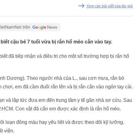
Xem các bài viết của tác giả
biết cậu bé 7 tuổi vừa bị rắn hổ mèo cắn vào tay.
ết đã tiếp nhận và điều trị cho một số trường hợp bị rắn hổ
i Bình Dương). Theo người nhà của L., sau cơn mưa, rắn bò
n chơi, em đã cầm đuôi rắn lên và bị rắn cắn vào ngón tay cái.
nạn và lập tức đưa em đến trung tâm y tế gần nhà sơ cứu. Sau
P.HCM. Con vật đã cắn em được xác định là rắn hổ mèo.
 rối loạn đông máu hay yếu liệt và được theo dõi kỹ lưỡng.
t viện.