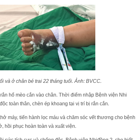
tuổi và ở chân bé trai 22 tháng tuổi. Ảnh: BVCC.
 bị rắn hổ mèo cắn vào chân. Thời điểm nhập Bệnh viện Nhi
c toàn thân, chèn ép khoang tại vị trí bị rắn cắn.
 thở máy, tiến hành lọc máu và chăm sóc vết thương cho bệnh
hở, hồi phục hoàn toàn và xuất viện.
ồi sức tích cực và chống độc, Bệnh viện Nhiđồng 2, cho biết