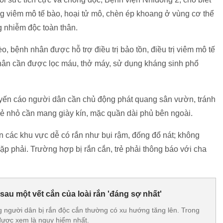
ạng viêm mô tế bào, hoại tử mô, chèn ép khoang ở vùng cơ thể
g nhiễm độc toàn thân.
 bệnh nhân được hỗ trợ điều trị bảo tồn, điều trị viêm mô tế
hân cần được lọc máu, thở máy, sử dụng kháng sinh phổ
uyến cáo người dân cần chủ động phát quang sân vườn, tránh
 trẻ nhỏ cần mang giày kín, mặc quần dài phủ bên ngoài.
n các khu vực dễ có rắn như bụi rậm, đống đổ nát; không
p phải. Trường hợp bị rắn cắn, trẻ phải thông báo với cha
sau một vết cắn của loài rắn 'đáng sợ nhất'
người dân bị rắn độc cắn thường có xu hướng tăng lên. Trong
được xem là nguy hiểm nhất.