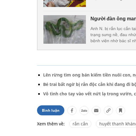
Người đàn ông mang
Anh N. bị rắn lục cắn t
trạng sưng nề, đau nhứ
bệnh viện nhờ bác sĩ n
Lên rừng tìm ong bán kiếm tiền nuôi con, n
Bé trai bất ngờ bị rắn độc cắn khi đang đi 
Vô tình cho tay vào vết nứt lạ trong vườn, 
Bình luận
Xem thêm về:
rắn cắn
huyết thanh khán