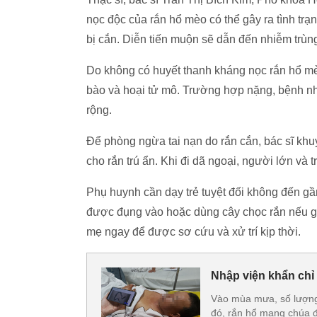
nọc độc của rắn hổ mèo có thể gây ra tình tr
bị cắn. Diễn tiến muộn sẽ dẫn đến nhiễm trùn
Do không có huyết thanh kháng nọc rắn hổ mèo,
bào và hoại tử mô. Trường hợp nặng, bệnh n
rộng.
Để phòng ngừa tai nạn do rắn cắn, bác sĩ kh
cho rắn trú ẩn. Khi đi dã ngoại, người lớn và
Phụ huynh cần dạy trẻ tuyệt đối không đến gầ
được đụng vào hoặc dùng cây chọc rắn nếu gặ
mẹ ngay để được sơ cứu và xử trí kịp thời.
Nhập viện khẩn chỉ 
Vào mùa mưa, số lượng 
đó, rắn hổ mang chúa 