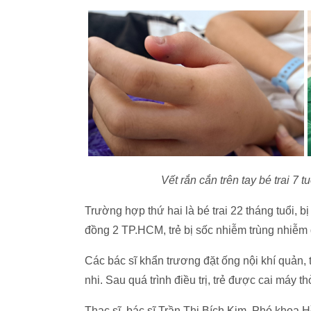
Vết rắn cắn trên tay bé trai 7 
Trường hợp thứ hai là bé trai 22 tháng tuổi,
đồng 2 TP.HCM, trẻ bị sốc nhiễm trùng nhiễm độ
Các bác sĩ khẩn trương đặt ống nội khí quản,
nhi. Sau quá trình điều trị, trẻ được cai máy t
Thạc sĩ, bác sĩ Trần Thị Bích Kim, Phó khoa H