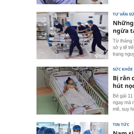
TƯ VẤN S
Những 
ngừa t
Từ tháng 
sở y tế tr
trạng nguy
SỨC KHỎE
Bị rắn 
hút nọ
Bé gái 11
ngay mà m
mê, suy h
TIN TỨC
Nam sin