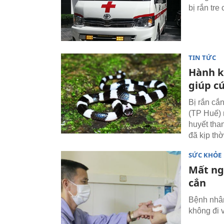
bị rắn tre
TIN TỨC
Hành k
giúp cứ
Bị rắn cắ
(TP Huế) 
huyết tha
đã kịp th
SỨC KHỎE
Mất ngó
cắn
Bệnh nhân
không đi 