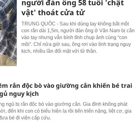
người đàn ông 58 tuổi 'chật
vật' thoát cửa tử
TRUNG QUỐC - Sau khi dùng tay không bắt một
con rắn dài 1,5m, người đàn ông ở Vân Nam bị cắn
vào tay nhưng vẫn bình tĩnh chụp ảnh cùng “con
mồi”. Chỉ nửa giờ sau, ông rơi vào tình trạng nguy
kịch, nhiều lần đối mặt với tử thần.
êm rắn độc bò vào giường cắn khiến bé trai
gủ nguy kịch
ang ngủ bị rắn độc bò vào giường cắn. Gia đình không phát
hời, đến khi con có biểu hiện lạ rồi tiến triển nặng, liệt cơ, gia
đưa bé đi viện cấp cứu.