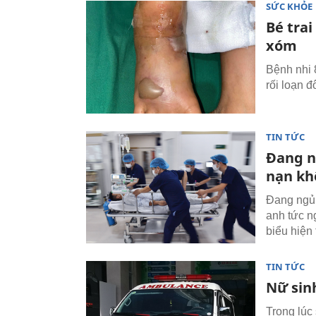
SỨC KHỎE
Bé trai
xóm
Bệnh nhi 8
rối loạn 
TIN TỨC
Đang ng
nạn kh
Đang ngủ,
anh tức n
biểu hiện
TIN TỨC
Nữ sinh
Trong lúc 