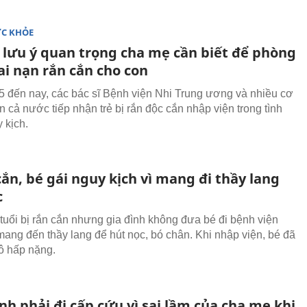
ỨC KHỎE
lưu ý quan trọng cha mẹ cần biết để phòng
ai nạn rắn cắn cho con
5 đến nay, các bác sĩ Bệnh viện Nhi Trung ương và nhiều cơ
ên cả nước tiếp nhận trẻ bị rắn độc cắn nhập viện trong tình
 kịch.
cắn, bé gái nguy kịch vì mang đi thầy lang
c
 tuổi bị rắn cắn nhưng gia đình không đưa bé đi bệnh viện
ang đến thầy lang để hút nọc, bó chân. Khi nhập viện, bé đã
ô hấp nặng.
h phải đi cấp cứu vì sai lầm của cha mẹ khi