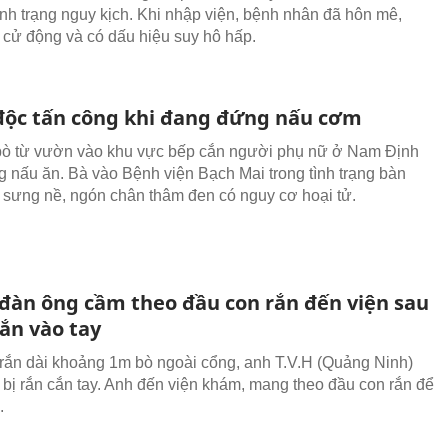
ình trạng nguy kịch. Khi nhập viện, bệnh nhân đã hôn mê,
 cử động và có dấu hiệu suy hô hấp.
 độc tấn công khi đang đứng nấu cơm
bò từ vườn vào khu vực bếp cắn người phụ nữ ở Nam Định
 nấu ăn. Bà vào Bệnh viện Bạch Mai trong tình trạng bàn
 sưng nề, ngón chân thâm đen có nguy cơ hoại tử.
đàn ông cầm theo đầu con rắn đến viện sau
cắn vào tay
rắn dài khoảng 1m bò ngoài cổng, anh T.V.H (Quảng Ninh)
t, bị rắn cắn tay. Anh đến viện khám, mang theo đầu con rắn để
.