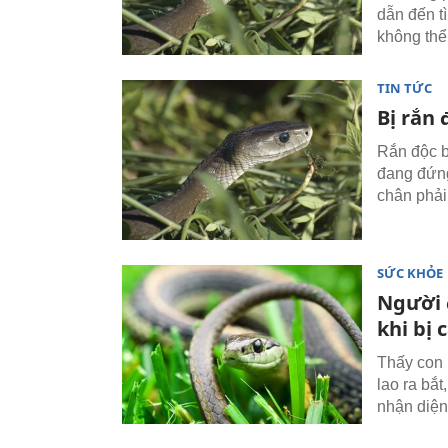
dẫn đến t
không thể
TIN TỨC
Bị rắn
Rắn độc 
đang đứng
chân phải
SỨC KHỎE
Người 
khi bị 
Thấy con 
lao ra bắ
nhận diện