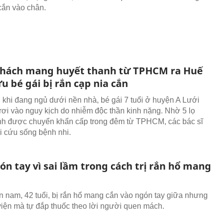
 cắn vào chân.
hách mang huyết thanh từ TPHCM ra Huế
u bé gái bị rắn cạp nia cắn
n khi đang ngủ dưới nền nhà, bé gái 7 tuổi ở huyện A Lưới
rơi vào nguy kịch do nhiễm độc thần kinh nặng. Nhờ 5 lọ
nh được chuyển khẩn cấp trong đêm từ TPHCM, các bác sĩ
ời cứu sống bệnh nhi.
n tay vì sai lầm trong cách trị rắn hổ mang
 nam, 42 tuổi, bị rắn hổ mang cắn vào ngón tay giữa nhưng
viện mà tự đắp thuốc theo lời người quen mách.