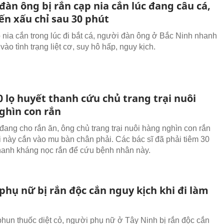
àn ông bị rắn cạp nia cắn lúc đang câu cá,
ến xấu chỉ sau 30 phút
p nia cắn trong lúc đi bắt cá, người đàn ông ở Bắc Ninh nhanh
vào tình trạng liệt cơ, suy hô hấp, nguy kịch.
 lọ huyết thanh cứu chủ trang trại nuôi
ghìn con rắn
 đang cho rắn ăn, ông chủ trang trại nuôi hàng nghìn con rắn
ôi này cắn vào mu bàn chân phải. Các bác sĩ đã phải tiêm 30
thanh kháng nọc rắn để cứu bệnh nhân này.
phụ nữ bị rắn độc cắn nguy kịch khi đi làm
hun thuốc diệt cỏ, người phụ nữ ở Tây Ninh bị rắn độc cắn