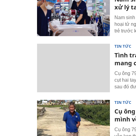
xử lý t
Nam sinh 
hoại tử n
trẻ trước 
TIN TỨC
Tình tr
mang c
Cụ ông 79
cụt hai t
sau đó đư
TIN TỨC
Cụ ông 
mình v
Cụ ông 79