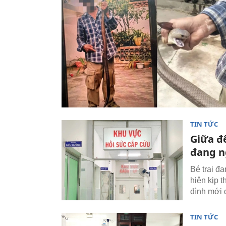
TIN TỨC
Giữa đ
đang n
Bé trai đ
hiện kịp t
đình mới 
TIN TỨC