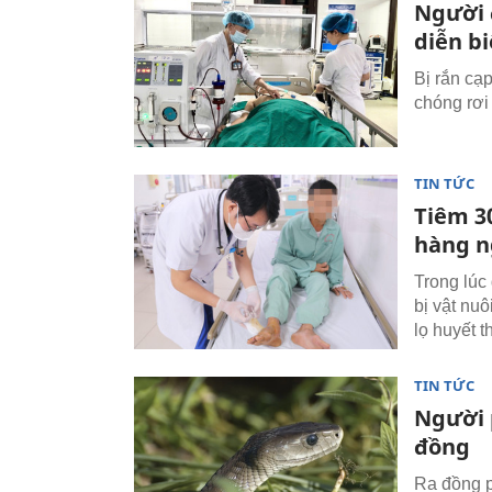
Người đ
diễn bi
Bị rắn cạ
chóng rơi 
TIN TỨC
Tiêm 30
hàng n
Trong lúc
bị vật nu
lọ huyết 
TIN TỨC
Người 
đồng
Ra đồng p