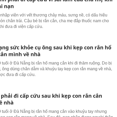
ai nạn
nhập viện với vết thương chảy máu, sưng nề, có dấu hiệu
gón chân trái. Cậu bé bị rắn cắn, cha mẹ đắp thuốc nam cho
khi đưa đi viện cấp cứu.
ạng sức khỏe cụ ông sau khi kẹp con rắn hổ
ắn mình về nhà
 tuổi ở Đà Nẵng bị rắn hổ mang cắn khi đi thăm ruộng. Do bị
ay, ông dùng chân dẫm và khuỷu tay kẹp con rắn mang về nhà,
ợc đưa đi cấp cứu.
phải đi cấp cứu sau khi kẹp con rắn cắn
ề nhà
 tuổi ở Đà Nẵng bị rắn hổ mang cắn vào khuỷu tay nhưng