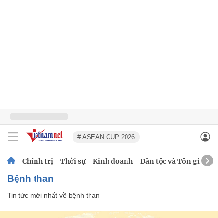
# ASEAN CUP 2026
Chính trị
Thời sự
Kinh doanh
Dân tộc và Tôn giáo
bệnh than
Tin tức mới nhất về
bệnh than