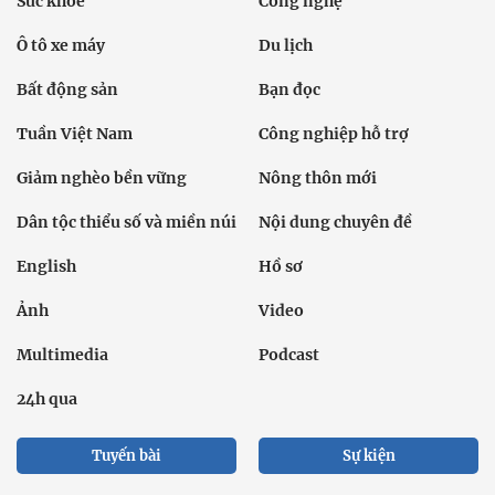
Sức khỏe
Công nghệ
Ô tô xe máy
Du lịch
Bất động sản
Bạn đọc
Tuần Việt Nam
Công nghiệp hỗ trợ
Giảm nghèo bền vững
Nông thôn mới
Dân tộc thiểu số và miền núi
Nội dung chuyên đề
English
Hồ sơ
Ảnh
Video
Multimedia
Podcast
24h qua
Tuyến bài
Sự kiện