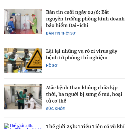
Bản tin cuối ngày 02/6: Bắt
nguyên trưởng phòng kinh doanh
bảo hiểm Dai-ichi
BẢN TIN THỜI SỰ
Lật lại những vụ rò rỉ virus gây
bệnh từ phòng thí nghiệm
HỒ SƠ
Mắc bệnh than không chữa kịp
thời, ba người bị sưng ổ mủ, hoại
tử cơ thể
SỨC KHỎE
Thế giới 24h: Triều Tiên có vũ khí