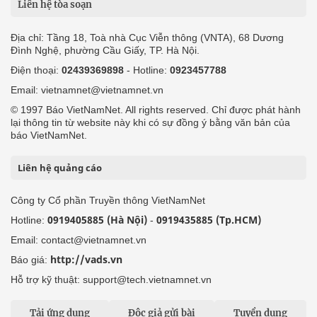
Liên hệ tòa soạn
Địa chỉ: Tầng 18, Toà nhà Cục Viễn thông (VNTA), 68 Dương
Đình Nghệ, phường Cầu Giấy, TP. Hà Nội.
Điện thoại:
02439369898
- Hotline:
0923457788
Email: vietnamnet@vietnamnet.vn
© 1997 Báo VietNamNet. All rights reserved. Chỉ được phát hành
lại thông tin từ website này khi có sự đồng ý bằng văn bản của
báo VietNamNet.
Liên hệ quảng cáo
Công ty Cổ phần Truyền thông VietNamNet
0919405885 (Hà Nội)
0919435885 (Tp.HCM)
Hotline:
-
Email: contact@vietnamnet.vn
http://vads.vn
Báo giá:
Hỗ trợ kỹ thuật: support@tech.vietnamnet.vn
Tải ứng dụng
Độc giả gửi bài
Tuyển dụng