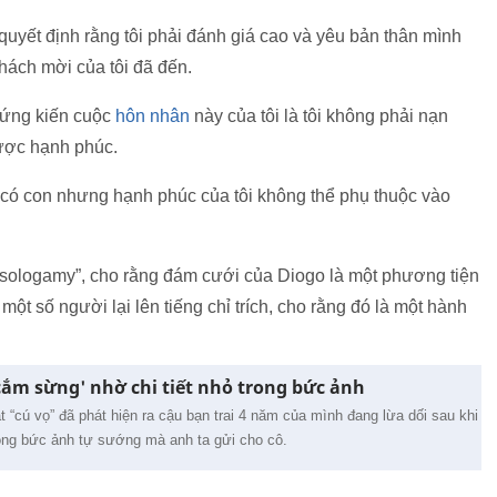
 quyết định rằng tôi phải đánh giá cao và yêu bản thân mình
khách mời của tôi đã đến.
hứng kiến cuộc
hôn nhân
này của tôi là tôi không phải nạn
ược hạnh phúc.
 có con nhưng hạnh phúc của tôi không thể phụ thuộc vào
“sologamy”, cho rằng đám cưới của Diogo là một phương tiện
 một số người lại lên tiếng chỉ trích, cho rằng đó là một hành
'cắm sừng' nhờ chi tiết nhỏ trong bức ảnh
 “cú vọ” đã phát hiện ra cậu bạn trai 4 năm của mình đang lừa dối sau khi
trong bức ảnh tự sướng mà anh ta gửi cho cô.