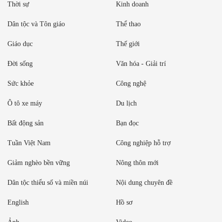
Thời sự
Kinh doanh
Dân tộc và Tôn giáo
Thể thao
Giáo dục
Thế giới
Đời sống
Văn hóa - Giải trí
Sức khỏe
Công nghệ
Ô tô xe máy
Du lịch
Bất động sản
Bạn đọc
Tuần Việt Nam
Công nghiệp hỗ trợ
Giảm nghèo bền vững
Nông thôn mới
Dân tộc thiểu số và miền núi
Nội dung chuyên đề
English
Hồ sơ