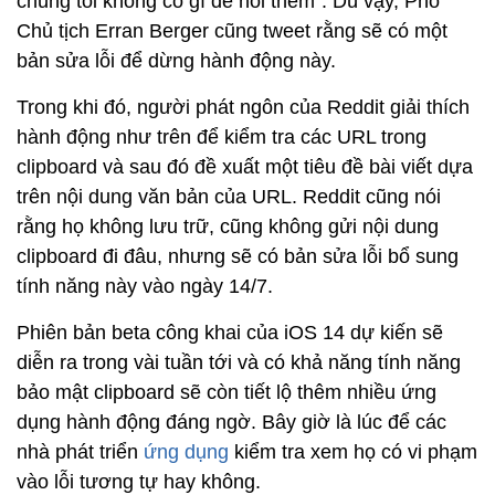
chúng tôi không có gì để nói thêm". Dù vậy, Phó
Chủ tịch Erran Berger cũng tweet rằng sẽ có một
bản sửa lỗi để dừng hành động này.
Trong khi đó, người phát ngôn của Reddit giải thích
hành động như trên để kiểm tra các URL trong
clipboard và sau đó đề xuất một tiêu đề bài viết dựa
trên nội dung văn bản của URL. Reddit cũng nói
rằng họ không lưu trữ, cũng không gửi nội dung
clipboard đi đâu, nhưng sẽ có bản sửa lỗi bổ sung
tính năng này vào ngày 14/7.
Phiên bản beta công khai của iOS 14 dự kiến ​​sẽ
diễn ra trong vài tuần tới và có khả năng tính năng
bảo mật clipboard sẽ còn tiết lộ thêm nhiều ứng
dụng hành động đáng ngờ. Bây giờ là lúc để các
nhà phát triển
ứng dụng
kiểm tra xem họ có vi phạm
vào lỗi tương tự hay không.