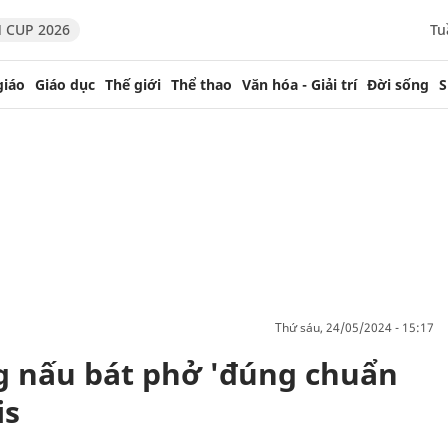
 CUP 2026
Tu
giáo
Giáo dục
Thế giới
Thể thao
Văn hóa - Giải trí
Đời sống
S
thứ sáu, 24/05/2024 - 15:17
g nấu bát phở 'đúng chuẩn
is