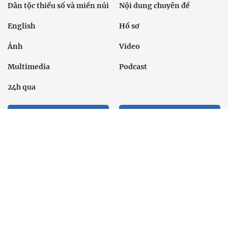
Dân tộc thiểu số và miền núi
Nội dung chuyên đề
English
Hồ sơ
Ảnh
Video
Multimedia
Podcast
24h qua
Tuyến bài
Sự kiện
Cơ quan chủ quản: Bộ Dân tộc và Tôn giáo
Số giấy phép: 146/GP-BVHTTDL, cấp ngày 17/10/2025
Tổng biên tập: Nguyễn Văn Bá
Liên hệ tòa soạn
Địa chỉ: Tầng 18, Toà nhà Cục Viễn thông (VNTA), 68 Dương