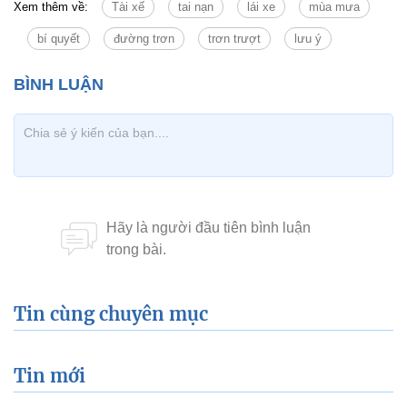
Xem thêm về:
Tài xế
tai nạn
lái xe
mùa mưa
bí quyết
đường trơn
trơn trượt
lưu ý
Tin cùng chuyên mục
Tin mới