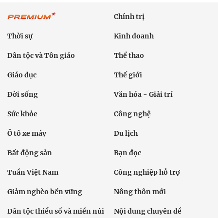
Chính trị
Thời sự
Kinh doanh
Dân tộc và Tôn giáo
Thể thao
Giáo dục
Thế giới
Đời sống
Văn hóa - Giải trí
Sức khỏe
Công nghệ
Ô tô xe máy
Du lịch
Bất động sản
Bạn đọc
Tuần Việt Nam
Công nghiệp hỗ trợ
Giảm nghèo bền vững
Nông thôn mới
Dân tộc thiểu số và miền núi
Nội dung chuyên đề