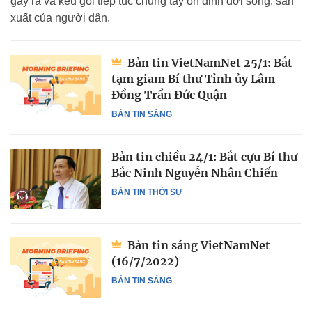
gây ra và kêu gọi tiếp tục chung tay ổn định đời sống, sản
xuất của người dân.
Bản tin VietNamNet 25/1: Bắt
tạm giam Bí thư Tỉnh ủy Lâm
Đồng Trần Đức Quận
BẢN TIN SÁNG
Bản tin chiều 24/1: Bắt cựu Bí thư
Bắc Ninh Nguyễn Nhân Chiến
BẢN TIN THỜI SỰ
Bản tin sáng VietNamNet
(16/7/2022)
BẢN TIN SÁNG