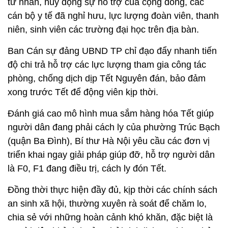
tư nhân, huy động sự hỗ trợ của cộng đồng, các
cán bộ y tế đã nghỉ hưu, lực lượng đoàn viên, thanh
niên, sinh viên các trường đại học trên địa bàn.
Ban Cán sự đảng UBND TP chỉ đạo đẩy nhanh tiến
độ chi trả hỗ trợ các lực lượng tham gia công tác
phòng, chống dịch dịp Tết Nguyên đán, bảo đảm
xong trước Tết để động viên kịp thời.
Đánh giá cao mô hình mua sắm hàng hóa Tết giúp
người dân đang phải cách ly của phường Trúc Bạch
(quận Ba Đình), Bí thư Hà Nội yêu cầu các đơn vị
triển khai ngay giải pháp giúp đỡ, hỗ trợ người dân
là F0, F1 đang điều trị, cách ly đón Tết.
Đồng thời thực hiện đầy đủ, kịp thời các chính sách
an sinh xã hội, thường xuyên rà soát để chăm lo,
chia sẻ với những hoàn cảnh khó khăn, đặc biệt là