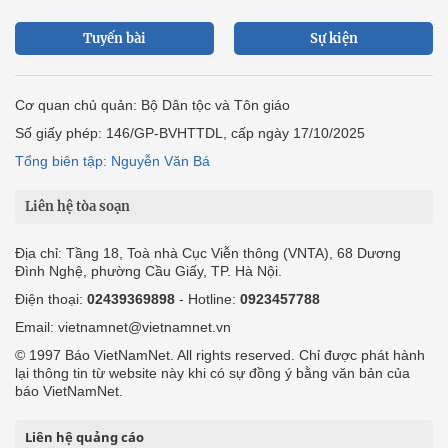
Tuyến bài
Sự kiện
Cơ quan chủ quản: Bộ Dân tộc và Tôn giáo
Số giấy phép: 146/GP-BVHTTDL, cấp ngày 17/10/2025
Tổng biên tập: Nguyễn Văn Bá
Liên hệ tòa soạn
Địa chỉ: Tầng 18, Toà nhà Cục Viễn thông (VNTA), 68 Dương
Đình Nghệ, phường Cầu Giấy, TP. Hà Nội.
Điện thoại:
02439369898
- Hotline:
0923457788
Email: vietnamnet@vietnamnet.vn
© 1997 Báo VietNamNet. All rights reserved. Chỉ được phát hành
lại thông tin từ website này khi có sự đồng ý bằng văn bản của
báo VietNamNet.
Liên hệ quảng cáo