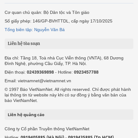
Cơ quan chủ quản: Bộ Dân tộc và Tôn giáo
Số giấy phép: 146/GP-BVHTTDL, cấp ngày 17/10/2025
Tổng biên tập: Nguyễn Văn Bá
Liên hệ tòa soạn
Địa chỉ: Tầng 18, Toà nhà Cục Viễn thông (VNTA), 68 Dương
Đình Nghệ, phường Cầu Giấy, TP. Hà Nội.
Điện thoại:
02439369898
- Hotline:
0923457788
Email: vietnamnet@vietnamnet.vn
© 1997 Báo VietNamNet. All rights reserved. Chỉ được phát hành
lại thông tin từ website này khi có sự đồng ý bằng văn bản của
báo VietNamNet.
Liên hệ quảng cáo
Công ty Cổ phần Truyền thông VietNamNet
0919405885 (Hà Nội)
0919435885 (Tp.HCM)
Hotline:
-