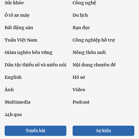
Sức khỏe
Công nghệ
Ô tô xe máy
Du lịch
Bất động sản
Bạn đọc
Tuần Việt Nam
Công nghiệp hỗ trợ
Giảm nghèo bền vững
Nông thôn mới
Dân tộc thiểu số và miền núi
Nội dung chuyên đề
English
Hồ sơ
Ảnh
Video
Multimedia
Podcast
24h qua
Tuyến bài
Sự kiện