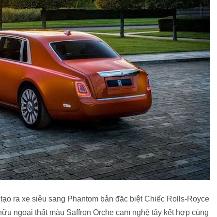
 tạo ra xe siêu sang Phantom bản đặc biệt Chiếc Rolls-Royce
 hữu ngoại thất màu Saffron Orche cam nghệ tây kết hợp cùng