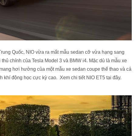
Trung Quốc, NIO vừa ra mắt mẫu sedan cỡ vừa hạng sang
i thủ chính của Tesla Model 3 và BMW i4. Mặc dù là mẫu xe
à mang hơi hướng của một mẫu xe sedan coupe thể thao và cá
ính khí động học cực kỳ cao. Xem chi tiết NIO ET5 tại đây.