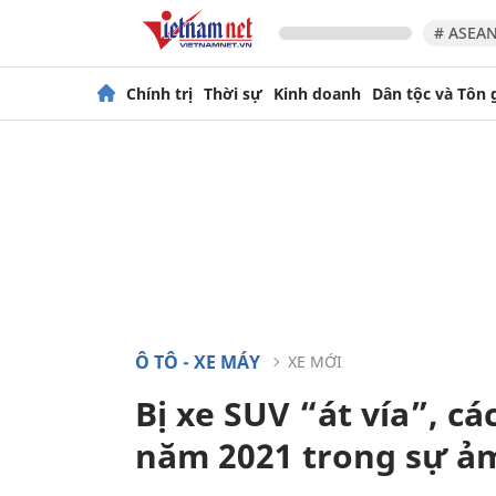
# ASEAN
Chính trị
Thời sự
Kinh doanh
Dân tộc và Tôn 
Ô TÔ - XE MÁY
XE MỚI
Bị xe SUV “át vía”, c
năm 2021 trong sự ả