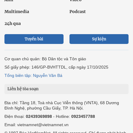
Multimedia
Podcast
24h qua
Tuyến bài
Sự kiện
Cơ quan chủ quản: Bộ Dân tộc và Tôn giáo
Số giấy phép: 146/GP-BVHTTDL, cấp ngày 17/10/2025
Tổng biên tập: Nguyễn Văn Bá
Liên hệ tòa soạn
Địa chỉ: Tầng 18, Toà nhà Cục Viễn thông (VNTA), 68 Dương
Đình Nghệ, phường Cầu Giấy, TP. Hà Nội.
Điện thoại:
02439369898
- Hotline:
0923457788
Email: vietnamnet@vietnamnet.vn
© 1997 Báo VietNamNet. All rights reserved. Chỉ được phát hành