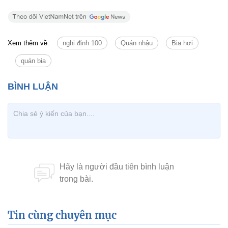
Xem thêm về:
nghị định 100
Quán nhậu
Bia hơi
quán bia
Tin cùng chuyên mục