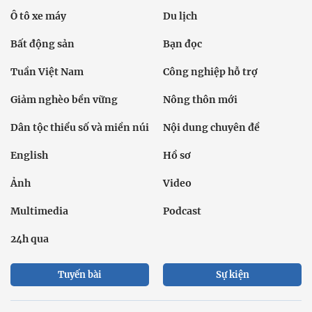
Ô tô xe máy
Du lịch
Bất động sản
Bạn đọc
Tuần Việt Nam
Công nghiệp hỗ trợ
Giảm nghèo bền vững
Nông thôn mới
Dân tộc thiểu số và miền núi
Nội dung chuyên đề
English
Hồ sơ
Ảnh
Video
Multimedia
Podcast
24h qua
Tuyến bài
Sự kiện