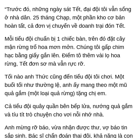
“Trước đó, những ngày sát Tết, đại đội tôi vẫn sống
ở nhà dân. 25 tháng Chạp, một phần kho cơ bản
hoàn tất, cả đơn vị chuyển về doanh trại đón Tết.
Mỗi tiểu đội chuẩn bị 1 chiếc bàn, trên đó đặt cây
mận rừng trổ hoa mơn mởn. Chúng tôi gấp chim
hạc bằng giấy gắn lên. Điểm tô thêm vài lọ hoa
rừng, Tết đơn sơ mà vẫn rực rỡ.
Tối nào anh Thức cũng đến tiểu đội tôi chơi. Một
buổi tối như thường lệ, anh ấy mang theo một mũ
quả gắm (một loại quả rừng) tặng chị em.
Cả tiểu đội quây quần bên bếp lửa, nướng quả gắm
và tíu tít trò chuyện cho vơi nỗi nhớ nhà.
Anh mừng rỡ báo, vừa nhận được thư, vợ báo tin
sắp sinh. Bác sĩ chẩn đoán thai đôi, khả năng là con