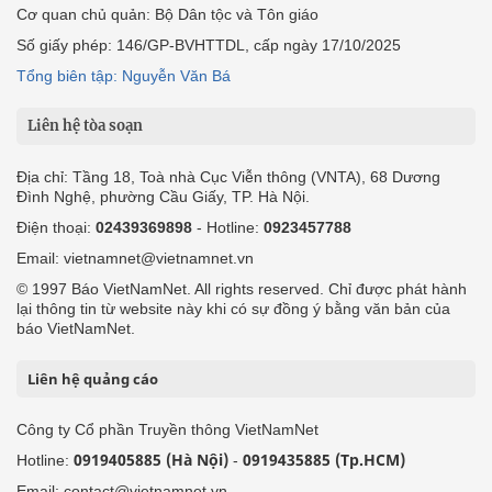
Cơ quan chủ quản: Bộ Dân tộc và Tôn giáo
Số giấy phép: 146/GP-BVHTTDL, cấp ngày 17/10/2025
Tổng biên tập: Nguyễn Văn Bá
Liên hệ tòa soạn
Địa chỉ: Tầng 18, Toà nhà Cục Viễn thông (VNTA), 68 Dương
Đình Nghệ, phường Cầu Giấy, TP. Hà Nội.
Điện thoại:
02439369898
- Hotline:
0923457788
Email: vietnamnet@vietnamnet.vn
© 1997 Báo VietNamNet. All rights reserved. Chỉ được phát hành
lại thông tin từ website này khi có sự đồng ý bằng văn bản của
báo VietNamNet.
Liên hệ quảng cáo
Công ty Cổ phần Truyền thông VietNamNet
0919405885 (Hà Nội)
0919435885 (Tp.HCM)
Hotline:
-
Email: contact@vietnamnet.vn