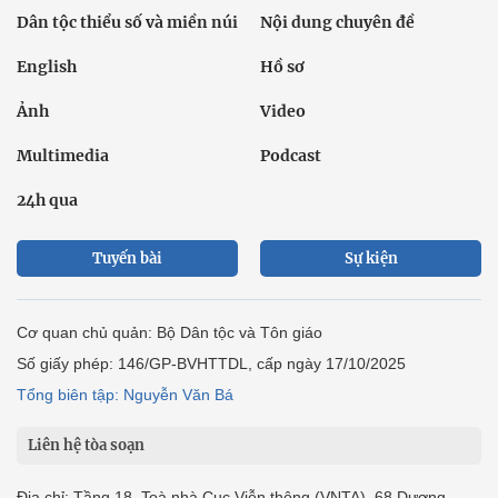
Dân tộc thiểu số và miền núi
Nội dung chuyên đề
English
Hồ sơ
Ảnh
Video
Multimedia
Podcast
24h qua
Tuyến bài
Sự kiện
Cơ quan chủ quản: Bộ Dân tộc và Tôn giáo
Số giấy phép: 146/GP-BVHTTDL, cấp ngày 17/10/2025
Tổng biên tập: Nguyễn Văn Bá
Liên hệ tòa soạn
Địa chỉ: Tầng 18, Toà nhà Cục Viễn thông (VNTA), 68 Dương