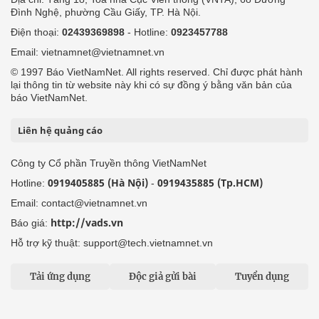
Đình Nghệ, phường Cầu Giấy, TP. Hà Nội.
Điện thoại:
02439369898
- Hotline:
0923457788
Email: vietnamnet@vietnamnet.vn
© 1997 Báo VietNamNet. All rights reserved. Chỉ được phát hành
lại thông tin từ website này khi có sự đồng ý bằng văn bản của
báo VietNamNet.
Liên hệ quảng cáo
Công ty Cổ phần Truyền thông VietNamNet
0919405885 (Hà Nội)
0919435885 (Tp.HCM)
Hotline:
-
Email: contact@vietnamnet.vn
http://vads.vn
Báo giá:
Hỗ trợ kỹ thuật: support@tech.vietnamnet.vn
Tải ứng dụng
Độc giả gửi bài
Tuyển dụng