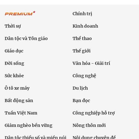
Chính trị
Thời sự
Kinh doanh
Dân tộc và Tôn giáo
Thể thao
Giáo dục
Thế giới
Đời sống
Văn hóa - Giải trí
Sức khỏe
Công nghệ
Ô tô xe máy
Du lịch
Bất động sản
Bạn đọc
Tuần Việt Nam
Công nghiệp hỗ trợ
Giảm nghèo bền vững
Nông thôn mới
Dân tộc thiểu số và miền núi
Nội dung chuyên đề