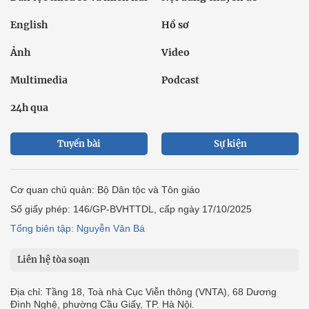
English
Hồ sơ
Ảnh
Video
Multimedia
Podcast
24h qua
Tuyến bài
Sự kiện
Cơ quan chủ quản: Bộ Dân tộc và Tôn giáo
Số giấy phép: 146/GP-BVHTTDL, cấp ngày 17/10/2025
Tổng biên tập: Nguyễn Văn Bá
Liên hệ tòa soạn
Địa chỉ: Tầng 18, Toà nhà Cục Viễn thông (VNTA), 68 Dương
Đình Nghệ, phường Cầu Giấy, TP. Hà Nội.