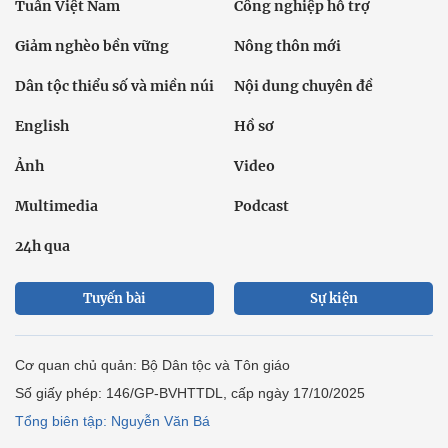
Tuần Việt Nam
Công nghiệp hỗ trợ
Giảm nghèo bền vững
Nông thôn mới
Dân tộc thiểu số và miền núi
Nội dung chuyên đề
English
Hồ sơ
Ảnh
Video
Multimedia
Podcast
24h qua
Tuyến bài
Sự kiện
Cơ quan chủ quản: Bộ Dân tộc và Tôn giáo
Số giấy phép: 146/GP-BVHTTDL, cấp ngày 17/10/2025
Tổng biên tập: Nguyễn Văn Bá