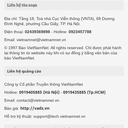
Liên hệ tòa soạn
Địa chỉ: Tầng 18, Toà nhà Cục Viễn thông (VNTA), 68 Dương
Đình Nghệ, phường Cầu Giấy, TP. Hà Nội.
Điện thoại:
02439369898
- Hotline:
0923457788
Email: vietnamnet@vietnamnet.vn
© 1997 Báo VietNamNet. All rights reserved. Chỉ được phát hành
lại thông tin từ website này khi có sự đồng ý bằng văn bản của
báo VietNamNet.
Liên hệ quảng cáo
Công ty Cổ phần Truyền thông VietNamNet
0919405885 (Hà Nội)
0919435885 (Tp.HCM)
Hotline:
-
Email: contact@vietnamnet.vn
http://vads.vn
Báo giá:
Hỗ trợ kỹ thuật: support@tech.vietnamnet.vn