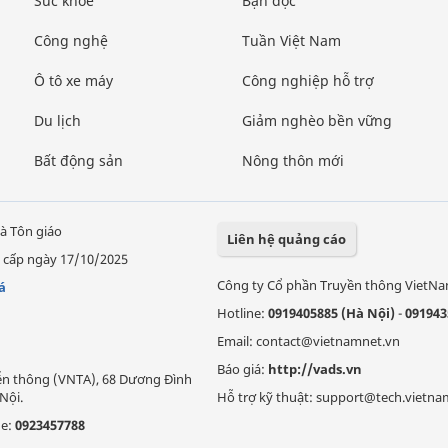
Sức khỏe
Bạn đọc
Công nghệ
Tuần Việt Nam
Ô tô xe máy
Công nghiệp hỗ trợ
Du lịch
Giảm nghèo bền vững
Bất động sản
Nông thôn mới
à Tôn giáo
Liên hệ quảng cáo
 cấp ngày 17/10/2025
Công ty Cổ phần Truyền thông VietN
á
Hotline:
0919405885 (Hà Nội)
-
091943
Email: contact@vietnamnet.vn
Báo giá:
http://vads.vn
Viễn thông (VNTA), 68 Dương Đình
Nội.
Hỗ trợ kỹ thuật: support@tech.vietna
ne:
0923457788