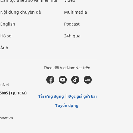
Dân tộc thiểu số và miền núi
Video
Nội dung chuyên đề
Multimedia
English
Podcast
Hồ sơ
24h qua
Ảnh
Theo dõi VietNamNet trên
amNet
5885 (Tp.HCM)
Tải ứng dụng
Độc giả gửi bài
Tuyển dụng
mnet.vn