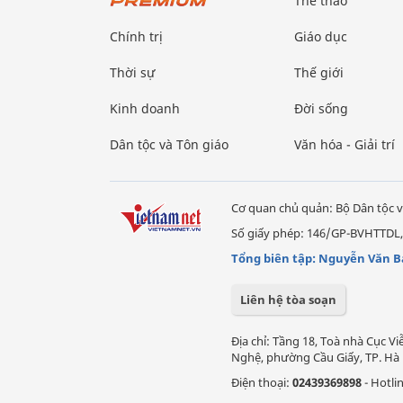
Thể thao
Chính trị
Giáo dục
Thời sự
Thế giới
Kinh doanh
Đời sống
Dân tộc và Tôn giáo
Văn hóa - Giải trí
Cơ quan chủ quản: Bộ Dân tộc v
Số giấy phép: 146/GP-BVHTTDL,
Tổng biên tập: Nguyễn Văn B
Liên hệ tòa soạn
Địa chỉ: Tầng 18, Toà nhà Cục 
Nghệ, phường Cầu Giấy, TP. Hà 
Điện thoại:
02439369898
- Hotli