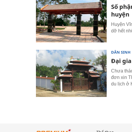
Số phận
huyện
Huyện Vĩn
dỡ hết nh
DÂN SINH
Đại gia
Chưa tháo
đơn xin T
du lịch ở