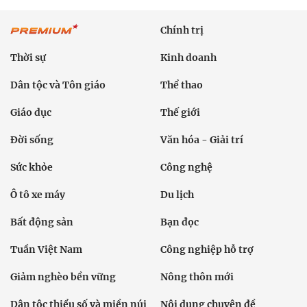
Chính trị
Thời sự
Kinh doanh
Dân tộc và Tôn giáo
Thể thao
Giáo dục
Thế giới
Đời sống
Văn hóa - Giải trí
Sức khỏe
Công nghệ
Ô tô xe máy
Du lịch
Bất động sản
Bạn đọc
Tuần Việt Nam
Công nghiệp hỗ trợ
Giảm nghèo bền vững
Nông thôn mới
Dân tộc thiểu số và miền núi
Nội dung chuyên đề