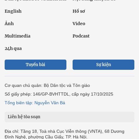
English
Hồ sơ
Ảnh
Video
Multimedia
Podcast
24h qua
Tuyến bài
Sự kiện
Cơ quan chủ quản: Bộ Dân tộc và Tôn giáo
Số giấy phép: 146/GP-BVHTTDL, cấp ngày 17/10/2025
Tổng biên tập: Nguyễn Văn Bá
Liên hệ tòa soạn
Địa chỉ: Tầng 18, Toà nhà Cục Viễn thông (VNTA), 68 Dương
Đình Nghệ, phường Cầu Giấy, TP. Hà Nội.